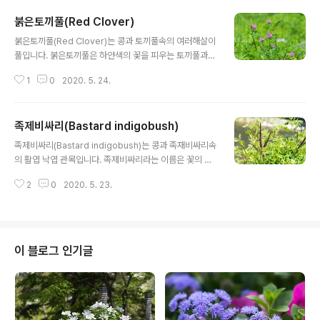
붉은토끼풀(Red Clover)
글 내용
붉은토끼풀(Red Clover)는 콩과 토끼풀속의 여러해살이
풀입니다. 붉은토끼풀은 하얀색의 꽃을 피우는 토끼풀과
달리 분홍색의 꽃을 피웁니다. 토끼풀에 비하여 키가 큰 편
1
0
2020. 5. 24.
이고 줄기나 잎에 잔털이 있습니다. 토끼풀은 땅바닥에 딱
붙어서 기어서 자라는 데, 붉은토끼풀은 기는 줄기는 덜 발
달하여 서서 자랍니다. 붉은토끼풀의 꽃말은 "약속", "행
족제비싸리(Bastard indigobush)
복"입니다. 학명 Trifolium pratense L. 1753 분류 식
글 내용
물계 └ 속씨식물문 └ 쌍떡잎식물강 └ 콩목 └ 콩과 └ 토끼
족제비싸리(Bastard indigobush)는 콩과 족재비싸리속
풀속 └ 붉은토끼풀 다른이름 붉은토끼풀, 레드클로버, 홍
의 활엽 낙엽 관목입니다. 족제비싸리라는 이름은 꽃의 모
차축조(紅車軸草), 홍삼엽(紅三葉), 금화채(金花菜), re
양이 족제비 꼬리를 닮았다고 하여 붙여진 이름입니다. 19
d clover 원산지 유럽
2
0
2020. 5. 23.
10년경 일본에 수입되어 일본 및 만주 등에 심었다가 193
0년경에 우리나라로 들어왔다고 합니다. 족제비싸리의 꽃
말은 "생각이 나요.", "상념", "사색"입니다. 학명 Amorph
a fruticosa L. 1753 분류 식물계 └ 속씨식물문 └ 쌍떡
잎식물강 └ 콩목 └ 콩과 └ 족제비싸리속 └ 족제비싸리 다
이 블로그 인기글
른이름 족제비싸리, 왜싸리, desert false indigo, false
indigo-bush, bastard indigobush 원산지 북아메리
카