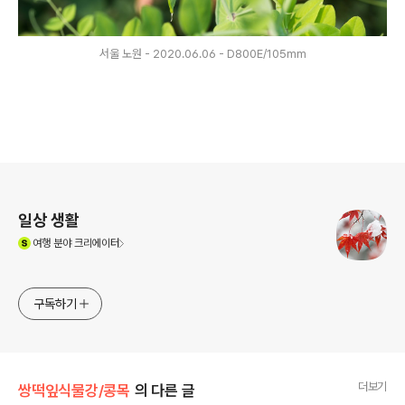
서울 노원 - 2020.06.06 - D800E/105mm
로그 정보
일상 생활
(새창열림)
여행
분야 크리에이터
구독하기
더보기
쌍떡잎식물강/콩목
의 다른 글