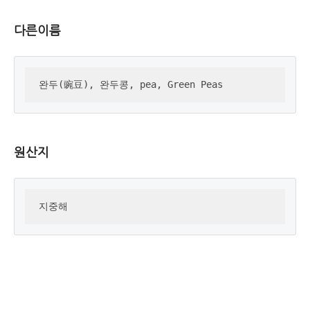
다른이름
완두(豌豆), 완두콩, pea, Green Peas
원산지
지중해