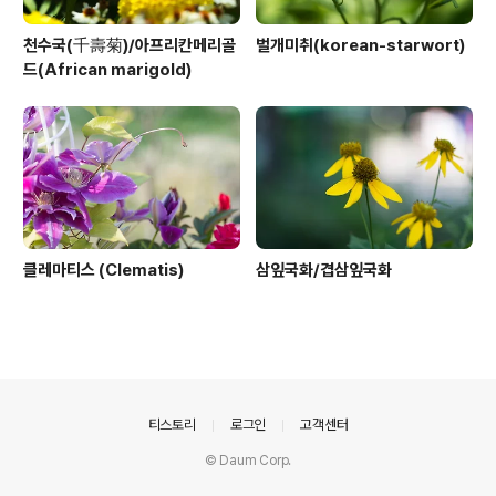
천수국(千壽菊)/아프리칸메리골
벌개미취(korean-starwort)
드(African marigold)
클레마티스 (Clematis)
삼잎국화/겹삼잎국화
의안내
티스토리
로그인
고객센터
© Daum Corp.