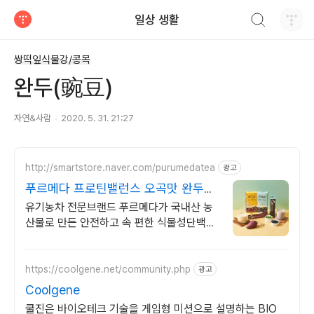
검색하기
일상 생활
티스토리
쌍떡잎식물강/콩목
완두(豌豆)
자연&사람
2020. 5. 31. 21:27
http://smartstore.naver.com/purumedatea
광고
푸르메다 프로틴밸런스 오곡맛 완두고
구마! 완두흑임자!
유기농차 전문브랜드 푸르메다가 국내산 농
산물로 만든 안전하고 속 편한 식물성단백질
고단백질을 쉽고 간편하게, 식물성 원료
100%로 만들어 속이 편안합니다.
https://coolgene.net/community.php
광고
Coolgene
쿨진은 바이오테크 기술을 게임형 미션으로 설명하는 BIO