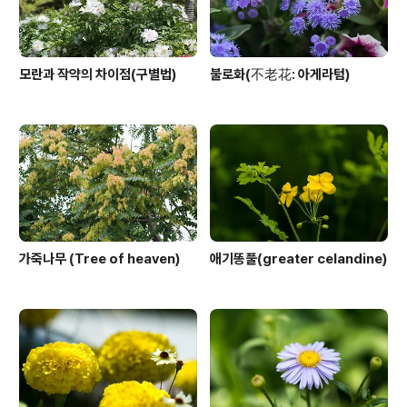
모란과 작약의 차이점(구별법)
불로화(不老花: 아게라텀)
가죽나무 (Tree of heaven)
애기똥풀(greater celandine)