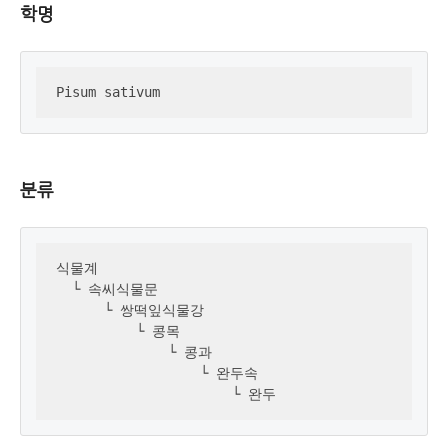
학명
Pisum sativum
분류
식물계 

  └ 속씨식물문

      └ 쌍떡잎식물강

          └ 콩목

              └ 콩과

                  └ 완두속

                      └ 완두