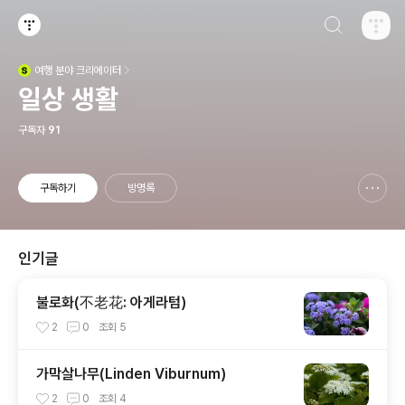
검색하기
티스토리
여행
분야 크리에이터
(새창열림)
일상 생활
구독자
91
구독하기
방명록
신고하기 레이어
열기
인기글
불로화(不老花: 아게라텀)
2
0
조회
5
가막살나무(Linden Viburnum)
2
0
조회
4