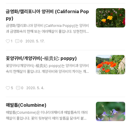
머니의 한 종류로 "자주괴불주머니"라고 합니다. 자주괴불
주머니의 꽃말은 "보물주머니"입니다. 학명 Corydalis in
금영화/캘리포니아 양귀비 (California Pop
cisa (Thunb.) Pers. 분류 식물계 └ 속씨식물문 └ 쌍떡
py)
잎식물강 └ 미나리아재비목 └ 현호색과 └ 현호색속 └ 자
글 내용
주괴불주머니 다른이름 자주괴불주머니, 자주현호색, 자
금영화/캘리포니아 양귀비 (California Poppy)는 양귀비
근, 각엽자근, 자주뿔꽃, 자화어정초, incised corydalis
과 금영화속의 한해 또는 여러해살이 풀입니다. 당현천의
원산지 우리나라 [참고자료] 괴불주머니 괴불주머니는 ..
꽃양귀비꽃 사이에 띄엄뛰엄 노란꽃들이 보입니다. 이 꽃
작성시간
1
0
2020. 5. 17.
의 줄기와 잎은 가느다란 모양으로 처음보는 꽃입니다. 이
꽃은 캘리포니아 양귀비 또는 금영화라고 부릅니다. 캘리
포니아 양귀비는 미국 캘리포니아주의 주화(州花)라고 합
꽃양귀비/개양귀비(-楊貴妃: poppy)
니다. 제가 본 색은 노란색이었지만 여러가지 색상들이 있
글 내용
꽃양귀비/개양귀비(-楊貴妃: poppy)는 양귀비과 양귀비
다고 합니다. 금영화의 꽃말은 "희망"입니다. 학명 Eschs
속의 한해살이 풀입니다. 개양귀비와 양귀비의 차이는 개
cholzia californica Cham. 분류 식물계 └ 속씨식물문
양귀비는 줄기와 꽃봉오리에 잔털이 많이 있으며, 양귀비
└ 쌍떡잎식물강 └ 미나리아재비목 └ 양귀비과 └ 금영화
는 줄기가 통통하고 잔털이 없습니다. 잔털이 없는 양귀비
속 └ 금영화 다른이름 금영화, 캘리포니아 양귀비, 캘리포
작성시간
5
0
2020. 5. 4.
는 마약인 아편을 만들 수 있기 때문에 허가없이 재배할 수
니아포피, 캘리포니아프피, California poppy 원산지 북
없습니다. 개양귀비의 꽃말은 "덧없는 사랑", "위로", "망
아메..
각", "쓰러진 병사"입니다. 학명 Papaver rhoeas 분류
매발톱(Columbine)
식물계 └ 속씨식물문 └ 쌍떡잎식물강 └ 미나리아재비목
글 내용
└ 양귀비과 └ 양귀비속 └ 개양귀비 다른이름 꽃양귀비,
매발톱(Columbine)은 미나리아재비과 매발톱속의 여러
개양귀비, 우미인초(虞美人草),애기아편꽃 원산지 유럽
해살이 풀입니다. 꽃의 뒷부분이 매의 발톱을 닮아서 붙여
개양귀비 꽃은 1차 세계 대전 당시에 캐나다 중령인 존 맥
진 이름입니다. 저는 매발톱꽃을 많이 보지 못했는 데, 원래
크래가 친구의 죽음을 추모하면며 지은 시에 등장하면서
우리나라에 있었던 꽃이라고 합니다. 우리나라에는 매발톱