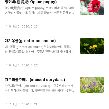
양귀비(楊貴妃: Opium poppy)
글 내용
양귀비(楊貴妃: Opium poppy)는 양귀비과 양귀비속의
한해살이 풀입니다. 양귀비(楊貴妃)라는 이름은 중국 당
나라 현종의 후궁이자 최고의 미인이었던 양귀비에 비길
만큼 꽃이 아름답다 하여 지어진 명칭으로 우리나라만 양
작성시간
0
0
2020. 5. 23.
귀비라고 부릅니다. 줄기에 털이 없으며 위쪽에서 가지가
갈라집니다. 관상용, 식용, 약용으로 이용됩니다. 중국에서
는 아편 때문에 이미지가 좋지 않은 꽃이지만, 양귀비의 씨
애기똥풀(greater celandine)
앗은 식용하는 경우도 많다고 합니다. 일부 지방에서 향신
글 내용
료로 쓰이고, 같은 동아시아권인 일본에서도 양귀비의 씨
애기똥풀(greater celandine)은 양귀비과 애기똥풀속
앗은 케시노미(ケシの実)라 하여 적지않은 곳에서 이용된
의 두해살이풀입니다. 애기똥풀은 전국 어디에서나 쉽게
다고 합니다. 단팥빵이나 케이크 위에 분말로 뿌리거나 시
볼 수 있는 꽃입니다. 애기 똥풀은 약제로도 사용하는 데,
치미의 배합으로 들어가기도 하고, 일부 화과자나 소바의
사마귀 티눈제거, 아토피, 무좀, 버짐, 습진, 악성종기, 위통,
작성시간
0
0
2020. 5. 23.
재료로 쓰이기도 합니다. 덜 익은 열매를 상처 ..
황달, 결핵, 항암작용, 진통제 등등의 효능이 있다고 합니
다. 양귀비과의 식물들은 독성이 있다고 합니다. 얘도 마찬
가지로 독성이 있으므로 함부로 먹지 마세요. 애기똥풀의
자주괴불주머니 (incised corydalis)
꽃말은 "엄마의 정성과 사랑"입니다. 학명 Chelidonium
글 내용
majus var. asiaticum (Hara) Ohwi (1953) 분류 식물
자주괴불주머니(incised corydalis)는 현호색과 현호색
계 └ 속씨식물문 └ 쌍떡잎식물강 └ 미나리아재비목 └ 양
속의 두해살이 풀입니다. 당현천을 따라 올라가다가 우연
귀비과 └ 애기똥풀속 └ 애기똥풀 다른이름 젖풀(북한이
히 발견한 꽃입니다. 이 꽃은 당현천에서 처음 본 꽃입니다.
름), 까치다리, 씨아똥, 가황련(假黃連), ..
이 꽃의 이름을 뭔지 알 수 없어서 괴불주머니랑 꽃의 모양
작성시간
7
0
2020. 5. 21.
이나 느낌이 비슷해서 "괴불주머니"로 찾아봤더니 괴불주