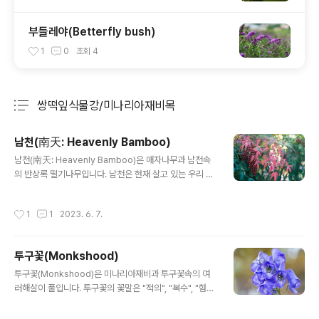
부들레야(Betterfly bush)
1
0
조회
4
쌍떡잎식물강/미나리아재비목
분류 전체보기
주요 글 목록
남천(南天: Heavenly Bamboo)
글 내용
남천(南天: Heavenly Bamboo)은 매자나무과 남천속
의 반상록 떨기나무입니다. 남천은 현재 살고 있는 우리 동
네에서 울타리를 허물고, 개방형 울타리로 바꾸면서 많이
심어 놓은 나무입니다. 6~7월에 하얗게 작은 꽃이 피고 1
작성시간
1
1
2023. 6. 7.
0~11월에 빨간색 열매가 열립니다. 꽃이 하나 하나는 크기
가 작지만 여러개가 뭉쳐서 꽃을 피우기 때문에 나름 예쁩
니다. 또한 반상록수이기 때문에 겨울에도 잎이 떨어지지
투구꽃(Monkshood)
않는 데, 가을부터 겨울에는 붉게 물들어 꽃이 없어도 좋습
글 내용
니다. 남천(南天: Heavenly Bamboo)의 꽃말은 "전화
투구꽃(Monkshood)은 미나리아재비과 투구꽃속의 여
위복", "걱정" 입니다. 학명 Nandina domestica Thun
러해살이 풀입니다. 투구꽃의 꽃말은 "적의", "복수", "혐
b. 1784 분류 식물계 └ 속씨식물문 └ 쌍떡잎식물강 └ 미
오" 입니다. 학명 Aconitum jaluense Kom. 분류 식물
나리아재비목 └ 매자나무과 └ 남천속 └ 남천 다른이름..
계 └ 속씨식물문 └ 쌍떡잎식물강 └ 미나리아재비목 └ 미