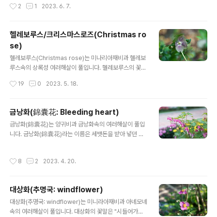
작성시간
2
1
2023. 6. 7.
나리아재비과 └ 투구꽃속 └ 투구꽃 다른이름 투구꽃, 개싹
눈바꽃, 그늘돌쩌귀, 선투구꽃, 세잎돌쩌귀, 싹눈바꽃, 진돌
쩌귀, 초오(草烏) monkshood, wolfsbane, aconit 원
헬레보루스/크리스마스로즈(Christmas ro
산지 우리나라, 중국, 일본, 극동 러시아
se)
글 내용
헬레보루스(Christmas rose)는 미나리아재비과 헬레보
루스속의 상록성 여러해살이 풀입니다. 헬레보루스의 꽃말
은 "내 마음을 달래주오."입니다. 학명 Helleborus niger
작성시간
19
0
2023. 5. 18.
L. 분류 식물계 └ 속씨식물문 └ 쌍떡잎식물강 └ 미나리아
재비목 └ 미나리아재비과 └ 헬레보루스속 └ 헬레보루스
다른이름 헬레보루스, 크리스마스로즈, 헬레보러스, 헬레
금낭화(錦囊花: Bleeding heart)
보레, Christmas rose, black hellebore, Hellebor
글 내용
금낭화(錦囊花)는 양귀비과 금낭화속의 여러해살이 풀입
e, Helleborus 원산지 유라시아
니다. 금낭화(錦囊花)라는 이름은 세뱃돈을 받아 넣던 비
단(錦: 비단 금) 복주머니(囊: 주머니 낭) 모양과 비슷하여
붙여진 이름이라고 합니다. 금낭화의 꽃말은 "당신을 따르
작성시간
8
2
2023. 4. 20.
겠습니다."입니다. 학명 Dicentra spectabilis (L.) Le
m. (1847) 이명: Lamprocapnos spectabilis 분류 식
물계 └ 속씨식물문 └ 쌍떡잎식물강 └ 미나리아재비목 └
대상화(추명국: windflower)
양귀비과 └ 금낭화속 └ 금낭화 다른이름 금낭화, 금낭근
글 내용
(錦囊根), 토당귀(土當歸), 등모란, 며느리주머니, 하포목
대상화(추명국: windflower)는 미니라아재비과 아네모네
단근(包牧丹根) 원산지 우리나라, 중국 금낭화 전설 옛날
속의 여러해살이 풀입니다. 대상화의 꽃말은 "시들어가는