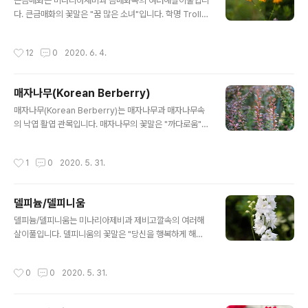
구분이 됩니다. 괴불주머니의 꽃말은 "보물주머니"입니다.
큰금매화는 미나리아재비과 금매화속의 여러해살이풀입니
학명 Corydalis pallida (Thumb) Pers. 분류 식물계 └
다. 큰금매화의 꽃말은 "꿈 많은 소녀"입니다. 학명 Trolliu
속씨식물문 └ 쌍떡잎식물강 └ 미나리아재비목 └ 현호색
s macropetalus 분류 식물계 └ 속씨식물문 └ 쌍떡잎식
과 └ 현호색속 └ 괴불주머니 다른이름 괴불주머니, 산해주
물강 └ 미나리아재비목 └ 미나리아재비과 └ 금매화속 └
작성시간
12
0
2020. 6. 4.
머니, 국화황련 -..
큰금매화 다른이름 큰금매화, 장판금련화(長瓣金蓮花)
원산지 우리나라, 중국, 러시아 극동지방
매자나무(Korean Berberry)
글 내용
매자나무(Korean Berberry)는 매자나무과 매자나무속
의 낙엽 활엽 관목입니다. 매자나무의 꽃말은 "까다로움"입
니다. 학명 Berberis koreana Palib. (1899) 분류 식물
계 └ 속씨식물문 └ 쌍떡잎식물강 └ 미나리아재비목 └ 매
작성시간
1
0
2020. 5. 31.
자나무과 └ 매자나무속 └ 매자나무 다른이름 매자나무, 상
동나무, Korean barberrry 원산지 우리나라
델피늄/델피니움
글 내용
델피늄/델피니움는 미나리아제비과 제비고깔속의 여러해
살이풀입니다. 델피니움의 꽃말은 "당신을 행복하게 해드
릴게요"입니다. 학명 Staphisagria macrosperma 분
류 식물계 └ 속씨식물문 └ 쌍떡잎식물강 └ 미나리아제비
작성시간
0
0
2020. 5. 31.
목 └ 미나리아제비과 └ 제비고깔속 └ 델피니움 다른이름
델피늄, 델피니움, Delphinium 원산지 북반구 전반