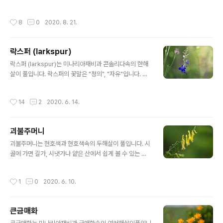
어느 나라에 한 왕자님이 살고 있었습니다. 왕자님은 마음
사랑"입니다. 학명 Anemone hupehensis var. japoni
이 매우 착하고 순박한 사람이었습니다. 그러한 왕자..
ca (Thunb.) Bowles & Stearn 분류 식물계 └ 속씨식
작성시간
8
0
2020. 8. 21.
물문 └ 쌍떡잎식물강 └ 미나리아재비목 └ 미나리아재비
과 └ 아네모네속 └ 대상화 다른이름 대상화, 추명국, 호북
바람꽃, 가을모란, 추면국, 추목단, 아네모네, 셉템버, 참추
락스퍼 (larkspur)
명국(북한), windflower, thimbleweed, Chinese an
글 내용
emone, Japanese anemone 대상화: 서리를 기다리
락스퍼 (larkspur)는 미나리아재비과 콘솔리다속의 한해
는 꽃 추명국: 가을을 밝히는 꽃 원산지 중국 참고자료
살이 풀입니다. 락스퍼의 꽃말은 "정의", "자유"입니다. 학
명 Consolida ajacis (L.) Schur Consolida ambigu
a L 분류 식물계 └ 속씨식물문 └ 쌍떡잎식물강 └ 미나리
작성시간
14
2
2020. 6. 14.
아재비목 └ 미나리아재비과 └ 콘솔리다속 └ 락스퍼 다른
이름 락스퍼, 락크스퍼, 비연초, 참재비꽃, larkspur 원산
지 유럽 남부
괴불주머니
글 내용
괴불주머니는 현호색과 현호색속의 두해살이 풀입니다. 시
골에 가면 길가, 시냇가나 얕은 산에서 쉽게 볼 수 있는 꽃
입니다. 괴불주머니는 옛날 어린이의 노리개인 괴불주머니
를 닮아서 붙여진 이름이라고 합니다. 참고자료) 괴불주머
작성시간
1
0
2020. 6. 10.
니 노리개 : 어린아이의 주머니 끈 끝에 차는 노리개를 고양
이의 음낭에 비유하여 이르는 말 괴불주머니의 종류는 다
양한 데, 색상과 모양이 대부분 비슷해서 저는 구별을 못하
큰금매화
겠습니다. 다만 자주괴불주머니는 색상이 자주색이라 쉽게
글 내용