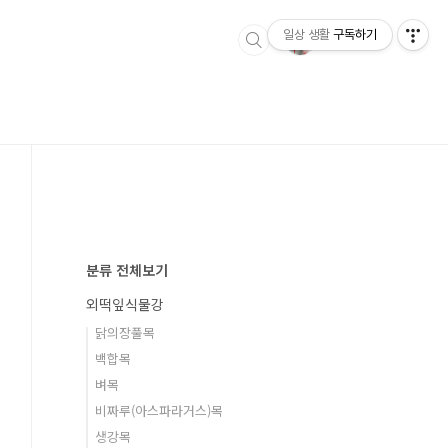
일상 생활
구독하기
분류 전체보기
외떡잎식물강
닭의장풀목
백합목
벼목
비짜루(아스파라거스)목
생강목