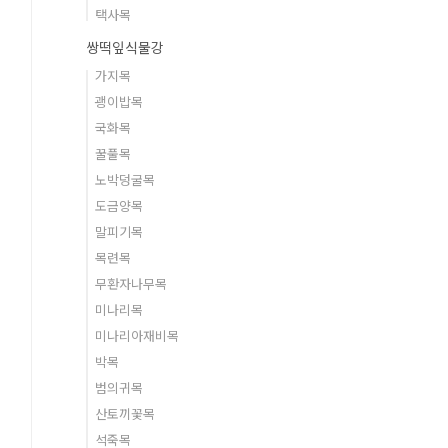
택사목
쌍떡잎식물강
가지목
괭이밥목
국화목
꿀풀목
노박덩굴목
도금양목
말피기목
목련목
무환자나무목
미나리목
미나리아재비목
박목
범의귀목
산토끼꽃목
석죽목