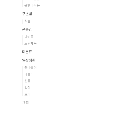
은행나무문
구별법
식물
곤충강
나비목
노린재목
미분류
일상생활
꽃나들이
나들이
전통
일상
요리
관리