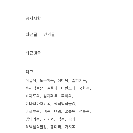
공지사항
최근글
인기글
최근댓글
태그
식물계
도금양목
장미목
말피기목
속씨식물문
꿀풀과
마편초과
국화목
비짜루과
십자화목
국화과
미나리아재비목
쌍떡잎식물강
비짜루목
벼목
벼과
꿀풀목
석죽목
범의귀목
가지과
박목
콩과
외떡잎식물강
장미과
가지목