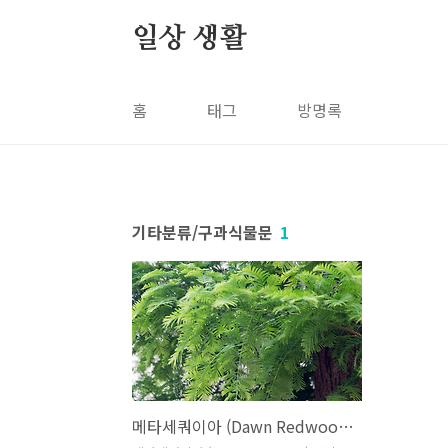
본문 바로가기
일상 생활
홈
태그
방명록
기타분류/구과식물문
1
메타세쿼이아 (Dawn Redwood, Metasequoia)