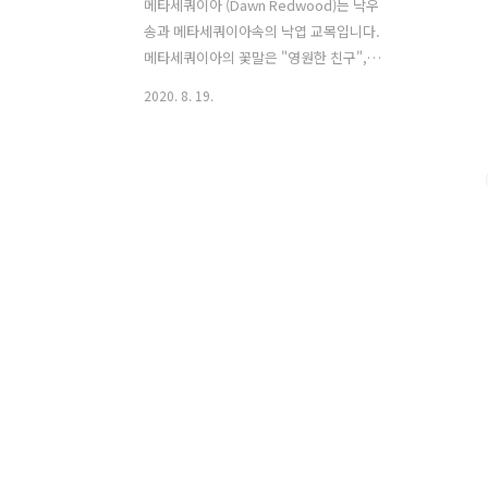
메타세쿼이아 (Dawn Redwood)는 낙우
송과 메타세쿼이아속의 낙엽 교목입니다.
메타세쿼이아의 꽃말은 "영원한 친구",
"위엄", "아미타불"입니다. 학명
2020. 8. 19.
Metasequoia glyptostroboides Hu &
Cheng (1948) 분류 식물계 └ 구과식물
문 └ 구과식물강 └ 구과목 └ 낙우송과
└ 메타세쿼이아속 └ 메타세쿼이아 다른
이름 메타세쿼이아, 수삼나무, 메타세쿼
이어, 메타세콰이어, 메타세콰이아,
Dawn Redwood 원산지 중국 참고자료