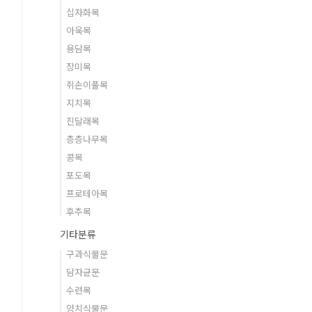
십자화목
아욱목
용담목
장미목
쥐손이풀목
지치목
진달래목
층층나무목
콩목
포도목
프로테아목
후추목
기타분류
구과식물문
담자균문
수련목
양치식물문