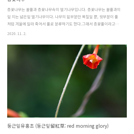
층꽃나무는 꿀풀과 층꽃나무속의 떨기나무입니다. 층꽃나무는 꿀풀과의
잎 지는 넓은잎 떨기나무이다. 나무의 밑부분만 목질일 뿐, 윗부분이 풀
처럼 겨울에 말라 죽어서 풀로 분류하기도 한다.그래서 층꽃풀이라고도
부른다. 한국·중국·타이완에 분포한다. --출처:위키백과-- 층꽃나무의
2020. 11. 2.
꽃말은 "가을의 여인", "고요"입니다. 학명 Caryopteris incana
(Thunb.) Miq. (1865) 분류 식물계 └ 속씨식물문 └ 쌍떡잎식물강 └
꿀풀목 └ 꿀풀과(또는 마편초과) └ 층꽃나무속 └ 층꽃나무 다른이름
층꽃나무, 층꽃풀, 난향초(蘭香草), 구층탑, Common bluebeard 원산
지 우리나라, 대만, 중국, 일본 참고자료
둥근잎유홍초 (둥근잎留紅草: red morning glory)