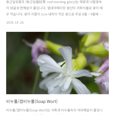
둥근잎유홍초 (둥근잎留紅草: red morning glory)는 메꽃과 나팔꽃속
의 덩굴성 한해살이 풀입니다. 열대아메리캉 원산의 귀화식물로 꽃이 매
우 작습니다. 꽃의 지름이 1cm 내외의 작은 꽃으로 주로 8월 ~ 9월에 꽃
을 피웁니다. 덩굴은 왼쪽으로 타고 올라가고 꽃의 크기만 작을 뿐 나팔
2020. 10. 26.
꽃과 비슷합니다. 둥근잎유홍초의 꽃말은 "영원히 사랑스러워"입니다.
학명 Ipomoea coccinea L., 1753 분류 식물계 └ 속씨식물문 └ 쌍떡
잎식물강 └ 가지목 └ 메꽃과 └ 나팔꽃속 └ 둥근잎유홍초 다른이름
둥근잎유홍초, 능조라, 둥근유홍초, 금병봉(錦屛封), 누홍초(縷紅草),
유홍초(留紅草), 취령초(翠翎草) red morning glory, redstar,
Mexican morning glory 원..
비누풀/겹비누풀(Soap Wort)
비누풀/겹비누풀(Soap Wort)는 석죽과 비누풀속의 여러해살이 풀입니