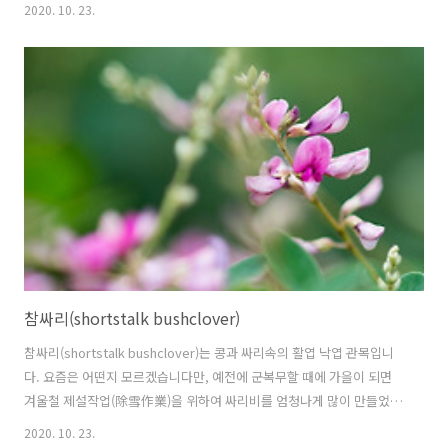
서 보았을 때에 시계반대방향)으로 감고 올라갑니다. 나팔꽃은 일몰과 함
2020. 10. 23.
께 꽃을 피울 준비를 하고 새벽 3~4시에 꽃 봉오리가 벌어지기 시작하여
5시에 만개하여 9시에 절정을 이루다가 3~4시간 동안 햇볕을 받으면 진
다고 합니다. 이렇게 일찍 꽃을 피우는 이유는 다른 꽃들이 피기전에 펴
서 벌과 나비를 독차지하여 자손을 퍼뜨리기 위한 생존 전략이라고 하네
요. 하루만에 피고 지기 때문에 꽃말이 덧었는 사랑이라고 합니다. 메꽃
과 나팔꽃은 꽃 모양으로 구분하기가 쉽지 않습니다. 메꽃은 꽃이 연한
분홍색..
참싸리(shortstalk bushclover)
참싸리(shortstalk bushclover)는 콩과 싸리속의 활엽 낙엽 관목입니
다. 요즘은 어떤지 모르겠습니다만, 예전에 군복무할 때에 가을이 되면
겨울철 제설작업(除雪作業)을 위하여 싸리비를 엄청나게 많이 만들었습
니다. 월동 준비를 위해서 꼭해야 할 작업이지요. 저는 경기도 연천에서
2020. 10. 23.