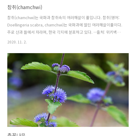
참취(chamchwi)
참취(chamchwi)는 국화과 참취속의 여러해살이 풀입니다. 참취(영어:
Doellingeria scabra, chamchwi)는 국화과에 딸린 여러해살이풀이다.
주로 산과 들에서 자라며, 한국 각지에 분포하고 있다. --출처: 위키백과-
- 참취의 꽃말은 "이별"입니다. 학명 Aster scaber Thunb. 1784
2020. 11. 2.
Doellingeria scaber (Thunb.) Nees, 1832 분류 식물계 └ 속씨식물
문 └ 쌍떡잎식물강 └ 국화목 └ 국화과 └ 참취속 └ 참취 다른이름 참
취, 나물취, 동풍채(東風菜), 암취, 작은참취, 취, Doellingeria scabra,
chamchwi 원산지 우리나라, 중국, 일본 참고자료
층꽃나무