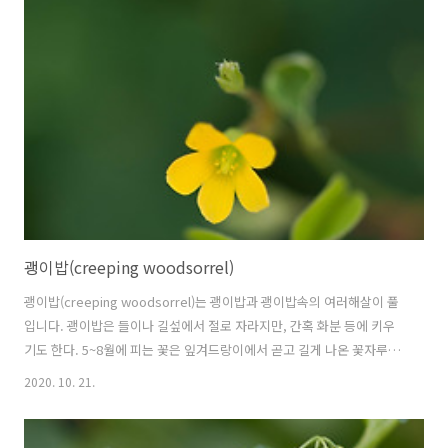
리 호박은 우리나라에 들어온 지 그렇게 오래되지 않은 채소입니다. 18
세기 중엽에는 별로 인기가 없었다가 19세기 중엽에서야 전국적으로 널
리 재배가 되었다고 하는군요. 호박의 꽃말은 "해독", "포용", "관대",
"사랑의 용기"입니다. 학명 Cucurbita moschata Duche..
괭이밥(creeping woodsorrel)
괭이밥(creeping woodsorrel)는 괭이밥과 괭이밥속의 여러해살이 풀
입니다. 괭이밥은 들이나 길섶에서 절로 자라지만, 간혹 화분 등에 키우
기도 한다. 5~8월에 피는 꽃은 잎겨드랑이에서 곧고 길게 나온 꽃자루에
산형꽃차례로 달리는데 지름 8mm 정도로 작고 노랗다. 잎과 줄기는 시
2020. 10. 21.
큼한 맛이 난다. 부전나비의 먹이식물이다. --위키백과-- 괭이밥의 꽃말
은 "빛나는 마음"입니다. 학명 Oxalis corniculata L. 1753 분류 식물계
└ 속씨식물문 └ 쌍떡잎식물강 └ 괭이밥목 └ 괭이밥과 └ 괭이밥속