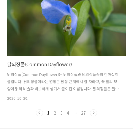
딸기, 먹딸, 먹땡깔, 먹때꽐, 먹땡꼴, 용규(龍葵), 강태, 깜두라지, 고규
(苦葵), 용규자(龍葵子), 흑천과(黑天棵)..
닭의장풀(Common Dayflower)
닭의장풀(Common Dayflower)는 닭의장풀과 닭의장풀속의 한해살이
풀입니다. 닭의장풀이라는 명칭은 닭장 근처에서 잘 자라고, 꽃 잎의 모
양이 닭의 벼슬과 비슷하게 생겨서 붙여진 이름입니다. 닭의장풀은 들,
길가, 시냇가 등에서 자생하는 풀입니다. 도심에서도 화단이나 길에서 쉽
2020. 10. 20.
게 볼 수 있습니다. 닭의장풀의 꽃말은 "순간의 즐거움", "그리운 사
이"입니다. 학명 Commelina communis L. 분류 식물계 └ 속씨식물문
1
2
3
4
···
27
└ 외떡잎식물강 └ 닭의장풀목 └ 닭의장풀과 └ 닭의장풀속 └ 닭의장
풀 다른이름 닭의장풀, 달개비, 닭기씻개비, 닭의밑씻개, 닭의꼬꼬, 닭의
발씻개, 명주풀, 계장초(鷄腸草), 압설초(鴨舌草), 압척초(鴨跖草), 지지