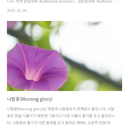
니다. 학명 삼잎국화: Rudbeckia laciniata L. 겹삼잎국화: Rudbeckia
laciniata L. var. hortensis Bailey 분류 식물계 └ 속씨식물문 └ 쌍떡
2020. 10. 26.
잎식물강 └ 국화목 └ 국화과 └ 루드베키아속 └ 삼잎국화/겹삼잎국
화 다른이름 삼잎국화: 세잎국화, 양노랭이, 키다리나물, 금광국(金光
菊) 겹삼잎국화: 키다리노랑꽃, 겹꽃삼잎국화, 겹세잎국화, 양국화, 만첩
삼잎국화 원산지 북아메리카 겹삼잎국화 참고자료
나팔꽃(Morning glory)
나팔꽃(Morning glory)는 메꽃과 나팔꽃속의 한해살이 풀입니다. 나팔
꽃은 덩굴 식물이기 때문에 기둥이나 다른 식물의 줄기를 감고 올라갑니
다. 나팔꽃은 줄기가 다른 물체를 감고 올라갈 때에는 오른쪽 방향(위에