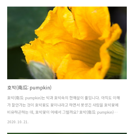
군 생활을 하였는 데, 겨울에 눈이 많이 와서 겨울철 내내 싸리비가 닳도
록 치웠네요. 연병장의 눈을 쓸어서 부대앞에 있는 개울에 버렸습니다.
개울에 눈이 쌓이고 쌓여서 마치 빙산처럼 자리잡고 있다가 봄비가 내리
면 그 때야 겨우 녹아 없어졌네요. 요즘도 싸리비는 만들겠죠? 참싸리의
꽃말은 "은혜"입니다. 학명 Lespedeza cyrtobotrya Miq. (1867) 분
류 식물계 └ 속씨식물문 └ 쌍떡잎식물강 └ 콩목 ..
호박(南瓜: pumpkin)
호박(南瓜: pumpkin)는 박과 호박속의 한해살이 풀입니다. 아직도 이해
가 잘안가는 것이 호박꽃도 꽃이냐라고 하면서 못생긴 사람을 호박꽃에
비유하곤하는 데, 호박꽃이 어때서 그럴까요? 호박(南瓜: pumpkin)은
크고 익으면 둥글고 좀 모생긴 것은 인정하지만 호박꽃까지 함께 도매급
2020. 10. 21.
으로 취급하면 억울합니다. 우리나라는 다른 나라에 비해 요리로서 호박
을 참 좋아한다고 합니다. 늙은 호박은 달고 맛도 좋습니다. 예상과는 달