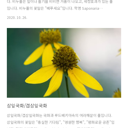
다. 비누풀은 잎이나 줄기를 비비면 거품이 나오고, 세정효과가 있는 풀
입니다. 비누풀의 꽃말은 "베푸세요"입니다. 학명 Saponaria
officinalis L. 분류 식물계 └ 속씨식물문 └ 쌍떡잎식물강 └ 석죽목 └
2020. 10. 26.
석죽과 └ 비누풀속 └ 비누풀 다른이름 비누풀, 거품장구체, Soap
Wort 원산지 유럽 겹비누풀
삼잎국화/겹삼잎국화
삼잎국화/겹삼잎국화는 국화과 루드베키아속의 여러해살이 풀입니다.
삼잎국화의 꽃말은 "충실한 기다림", "영원한 행복", "평화로운 공존"입