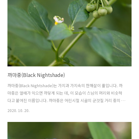
└ 괭이밥 다른이름 괭이밥, 괭이밥풀, 괴싱이, 괴싱아산장초, 눈괭이밥,
덤불괭이밥, 시금초, 지장초, 초장초, creeping woodsorrel,
sleeping beauty, proc..
까마중(Black Nightshade)
까마중(Black Nightshade)는 가지과 가지속의 한해살이 풀입니다. 까
마중은 열매가 익으면 까맣게 되는 데, 이 모습이 스님의 머리와 비슷하
다고 붙여진 이름입니다. 까마중은 어린시절 시골의 군것질 거리 중의 하
나였습니다. 익기전에는 약간 쓴만이 나지만, 익으면 달콤하면서 터지는
2020. 10. 20.
느낌이 토마토 속과 비슷한 느낌이랄까요? 까마중의 꽃말은 "동심", "단
하나의 진실"입니다. 학명 Solanum nigrum L. 1753 분류 식물계 └ 속
씨식물문 └ 쌍떡잎식물강 └ 가지목 └ 가지과 └ 가지속 └ 까마중 다
른이름 까마중, 가마중, 강태, 까마종, 까마종이, 깜뚜라지, 깜푸라지, 먹