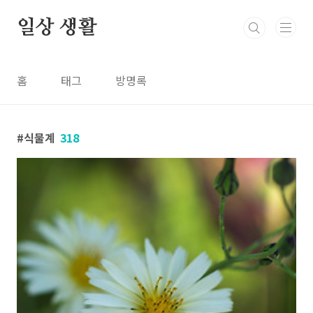
본문 바로가기
일상 생활
홈
태그
방명록
식물계
318