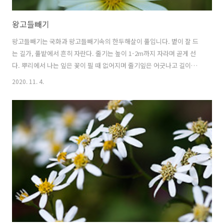
왕고들빼기
왕고들빼기는 국화과 왕고들빼기속의 한두해살이 풀입니다. 볕이 잘 드
는 길가, 풀밭에서 흔히 자란다. 줄기는 높이 1-2m까지 자라며 곧게 선
다. 뿌리에서 나는 잎은 꽃이 필 때 없어지며 줄기잎은 어긋나고 길이
10~30cm, 너비 1~5cm쯤 되는 긴 피침형이다. 깃 모양으로 깊게 갈라지
2020. 11. 4.
며 뒷면은 흰색을 띤다. 꽃은 7~9월에 피고 길이 20-40cm쯤 되는 원추
꽃차례에 많은 두화가 달린다. 두화는 혀꽃으로만 되어 있으며, 지름
2cm이고 연한 황색이다. 열매는 편형하면서 달걀 모양으로 검정색인 수
과이다. 갓털은 흰색이다. --출처:위키백과-- 왕고들빼기의 꽃말은 "모
정"입니다. 학명 Lactuca indica L. (1771) Lactuca indica var.
laciniata (Houtt.) H.H..