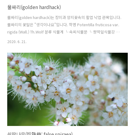
물싸리(golden hardhack)
물싸리(golden hardhack)는 장미과 양지꽃속의 활엽 낙엽 관목입니다.
물싸리의 꽃말은 "생각이나요"입니다. 학명 Potentilla fruticosa var.
rigida (Wall.) Th.Wolf 분류 식물계 └ 속씨식물문 └ 쌍떡잎식물강 └
장미목 └ 장미과 └ 양지꽃속 └ 물싸리 다른이름 물싸리, 금노매, 금로
2020. 6. 21.
매화(金老梅花), golden hardhack, Shrubby Cinquefoil 약왕다(藥王
茶) - 잎 원산지 우리나라, 북반구
쉬땅나무(珍珠梅: false spiraea)