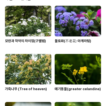
모란과 작약의 차이점(구별법)
불로화(不老花: 아게라텀)
가죽나무 (Tree of heaven)
애기똥풀(greater celandine)