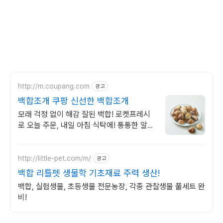
http://m.coupang.com
광고
백합조개 쿠팡 신선한 백합조개
모래 걱정 없이 해감 잘된 백합! 로켓프레시
로 오늘 주문, 내일 아침 식탁에! 통통한 알과
쫄깃한 식감, 깊은 국물 맛! 새벽배송으로 신
선하게 즐기세요.
http://little-pet.com/m/
광고
백합 리틀펫 생물학 기초재료 주력 생산!
백합, 실험생물, 초등생물 전문농장, 각종 관찰생물 풀세트 완
비!
로그 정보