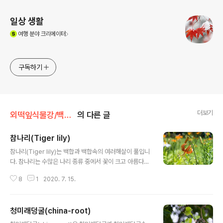
일상 생활
(새창열림)
여행
분야 크리에이터
구독하기
더보기
외떡잎식물강/백합목
의 다른 글
참나리(Tiger lily)
글 내용
참나리(Tiger lily)는 백합과 백합속의 여러해살이 풀입니
다. 참나리는 수많은 나리 종류 중에서 꽃이 크고 아름다워
'진짜 나리'라는 뜻으로 참나리라 부릅니다. 점이 많아 마치
8
1
2020. 7. 15.
호랑이 무늬같아서 영어로는 tiger lily라고 합니다. 번식
은 가지에 검은색 구슬모양의 살눈(주아: 珠芽 : bulbil)이
땅에 떨어져 발아하여 번식합니다. 참나리의 꽃말은 "순
청미래덩굴(china-root)
결", "깨끗한 마음"입니다. 학명 Lilium lancifolium Thu
글 내용
nb. 분류 식물계 └ 속씨식물문 └ 외떡잎식물강 └ 백합목