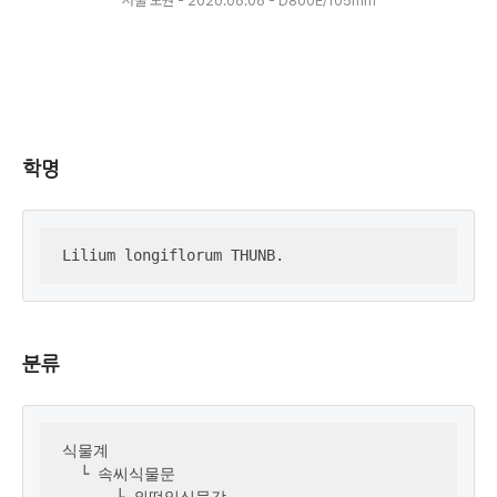
서울 노원 - 2020.06.06 - D800E/105mm
학명
Lilium longiflorum THUNB.
분류
식물계 

  └ 속씨식물문

      └ 외떡잎식물강
