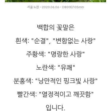
서울 노원 - 2020.06.06 - D800E/105mm
백합의 꽃말은
흰색: "순결", "변함없는 사랑"
주황색: "명랑한 사랑"
노란색: "유쾌"
분홍색: "낭만적인 핑크빛 사랑"
빨간색: "열정적이고 깨끗함"
입니다.