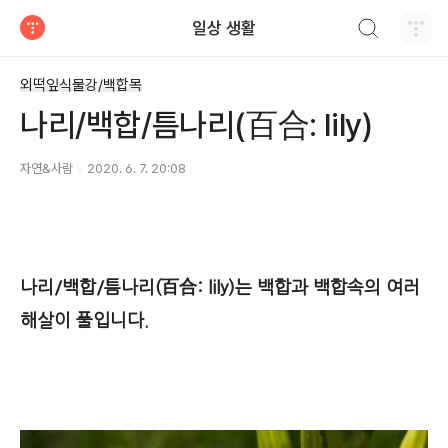
검색하기
일상 생활
티스토리
외떡잎식물강/백합목
나리/백합/틈나리(百合: lily)
자연&사람
2020. 6. 7. 20:08
나리/백합/틈나리(百合: lily)
는 백합과 백합속의 여러
해살이 풀입니다.