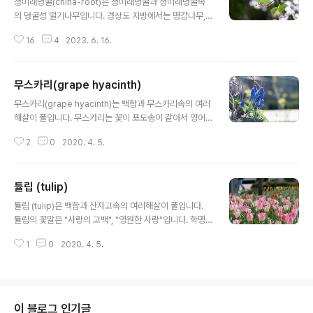
청미래덩굴(china-root)은 청미래덩굴과 청미래덩굴속
└ 백합과 └ 백합속 └ 참나리 다른이름 참나리, 호피백합,
의 덩굴성 떨기나무입니다. 경상도 지방에서는 명감나무,
알나리, 나리, 백합(百合), 호랑나리, 권단, 야백합, 견내리
전라도에서는 종가시덩굴, 황해도에서는 매발톱가시, 강원
화, 대각나리, tiger lily 원산지 우리나라, 동아시아
16
4
2023. 6. 16.
도에서는 참열매덩굴이라고 부르는데, 꽃집에서는 멍개나
무 또는 망개나무로 부릅니다. 한자로는 토복령(土茯領)
또는 산귀래(山歸來)라고 부릅니다. 경상도 지방에서도
무스카리(grape hyacinth)
망개나무라고 부릅니다. 청미래덩굴(china-root)의 꽃말
글 내용
은 "불굴의 정신", "건강", "굽히지 않음"입니다. 학명Smil
무스카리(grape hyacinth)는 백합과 무스카리속의 여러
ax china L. 분류식물계 └ 속씨식물문 └ 외떡잎식물강 └
해살이 풀입니다. 무스카리는 꽃이 포도송이 같아서 영어
백합목 └ 청미래덩굴과 └ 청미래덩굴속 └ 청미래덩굴 다
로 grape hyacinth라고 부릅니다. 무스카리는 씨로도 번
른이름청미래덩굴, 망개, 망개나무, 멍개나무, 종가시덩굴,
2
0
2020. 4. 5.
식을 하지만 오래걸리기 때문에, 여름에서 가을 사이에 포
매발톱가시, 참열매덩굴, 토복령(土茯領), 산귀래(山歸
기나누기를 통하여 번식을 합니다. 무스카리의 꽃말은 "실
來) china root..
망", "실의"입니다. 학명 Muscari armeniancum Leich
튤립 (tulip)
tlin ex Baker 분류 식물계 └ 속씨식물문 └ 외떡잎식물
글 내용
강 └ 백합목 └ 백합과 └ 무스카리속 └ 무스카리 다른이름
튤립 (tulip)은 백합과 산자고속의 여러해살이 풀입니다.
무스카리, 무스커리, grape hyacinth, muscari 원산지
튤립의 꽃말은 "사랑의 고백", "영원한 사랑"입니다. 학명
지중해, 서아시아 무스카리는 지중해지방이 원산지이며 작
Tulipa spp 분류 식물계 └ 속씨식물문 └ 외떡잎식물강
은 비늘줄기를 지니고 있다. 잎이 없는 꽃줄기 끝에 파란색,
1
0
2020. 4. 5.
└ 백합목 └ 백합과 └ 산자고속 └ 튤립 다른이름 튤립, 튜
흰색, 또는 분홍색을 띠는 항아리처럼..
울립, tulip 원산지 터키, 중앙아시아
이 블로그 인기글