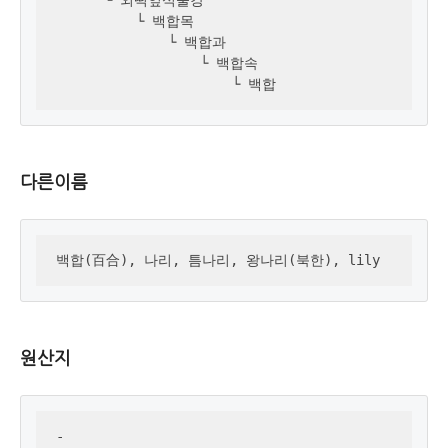
          └ 백합목

              └ 백합과

                  └ 백합속

                      └ 백합
다른이름
백합(百合), 나리, 틈나리, 왕나리(북한), lily
원산지
-