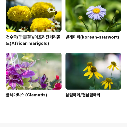
천수국(千壽菊)/아프리칸메리골
벌개미취(korean-starwort)
드(African marigold)
클레마티스 (Clematis)
삼잎국화/겹삼잎국화