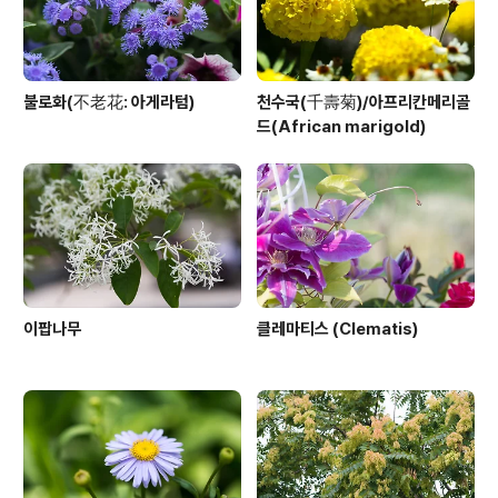
불로화(不老花: 아게라텀)
천수국(千壽菊)/아프리칸메리골
드(African marigold)
이팝나무
클레마티스 (Clematis)