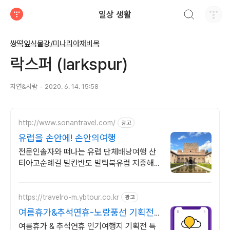
검색하기
일상 생활
티스토리
쌍떡잎식물강/미나리아재비목
락스퍼 (larkspur)
자연&사람
2020. 6. 14. 15:58
http://www.sonantravel.com/
광고
유럽을 손안에! 손안의여행
전문인솔자와 떠나는 유럽 단체배낭여행 산
티아고순례길 발칸반도 발틱북유럽 지중해
여행 유럽을 손안에! 발칸반도 북유럽 지중해
남부유럽 동유럽 세미팩제공
https://travelro-m.ybtour.co.kr
광고
여름휴가&추석연휴-노랑풍선 기획전
특가 진행
여름휴가 & 추석연휴 인기여행지 기획전 특