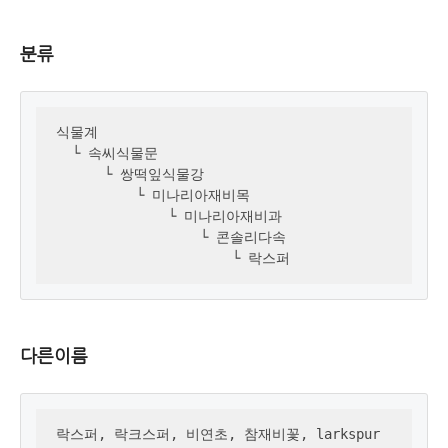
분류
식물계 

  └ 속씨식물문

      └ 쌍떡잎식물강

          └ 미나리아재비목

              └ 미나리아재비과

                  └ 콘솔리다속

                      └ 락스퍼
다른이름
락스퍼, 락크스퍼, 비연초, 참재비꽃, larkspur