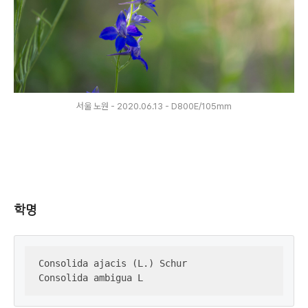
서울 노원 - 2020.06.13 - D800E/105mm
학명
Consolida ajacis (L.) Schur

Consolida ambigua L