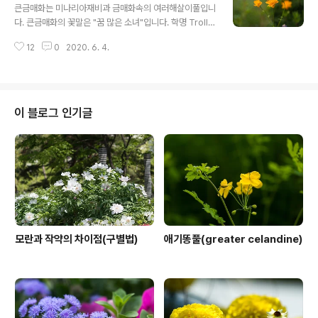
겠습니다. 다만 자주괴불주머니는 색상이 자주색이라 쉽게
큰금매화는 미나리아재비과 금매화속의 여러해살이풀입니
구분이 됩니다. 괴불주머니의 꽃말은 "보물주머니"입니다.
다. 큰금매화의 꽃말은 "꿈 많은 소녀"입니다. 학명 Trolliu
학명 Corydalis pallida (Thumb) Pers. 분류 식물계 └
s macropetalus 분류 식물계 └ 속씨식물문 └ 쌍떡잎식
속씨식물문 └ 쌍떡잎식물강 └ 미나리아재비목 └ 현호색
12
0
2020. 6. 4.
물강 └ 미나리아재비목 └ 미나리아재비과 └ 금매화속 └
과 └ 현호색속 └ 괴불주머니 다른이름 괴불주머니, 산해주
큰금매화 다른이름 큰금매화, 장판금련화(長瓣金蓮花)
머니, 국화황련 -..
원산지 우리나라, 중국, 러시아 극동지방
이 블로그 인기글
모란과 작약의 차이점(구별법)
애기똥풀(greater celandine)