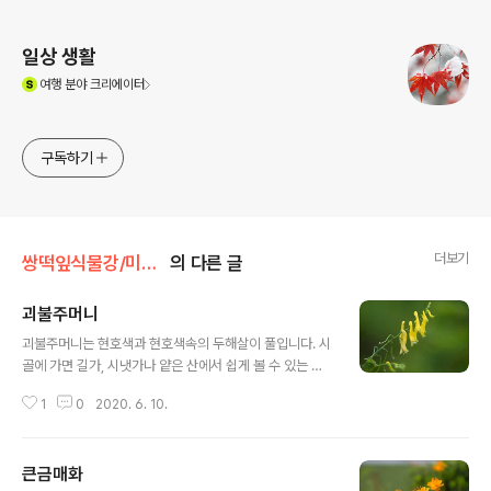
로그 정보
일상 생활
(새창열림)
여행
분야 크리에이터
구독하기
더보기
쌍떡잎식물강/미나리아재비목
의 다른 글
괴불주머니
글 내용
괴불주머니는 현호색과 현호색속의 두해살이 풀입니다. 시
골에 가면 길가, 시냇가나 얕은 산에서 쉽게 볼 수 있는 꽃
입니다. 괴불주머니는 옛날 어린이의 노리개인 괴불주머니
1
0
2020. 6. 10.
를 닮아서 붙여진 이름이라고 합니다. 참고자료) 괴불주머
니 노리개 : 어린아이의 주머니 끈 끝에 차는 노리개를 고양
이의 음낭에 비유하여 이르는 말 괴불주머니의 종류는 다
큰금매화
양한 데, 색상과 모양이 대부분 비슷해서 저는 구별을 못하
글 내용