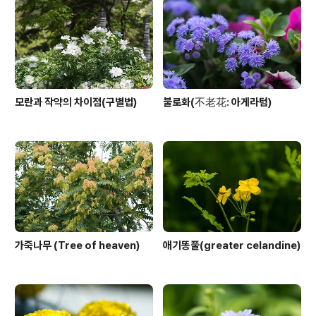
모란과 작약의 차이점(구별법)
불로화(不老花: 아게라텀)
가죽나무 (Tree of heaven)
애기똥풀(greater celandine)