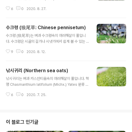
학명 Oryza sativa L. 분류 식물계 └ 속씨식물문 └ 외떡
고, 잎과 꽃의 색상이 자주색입니다. 밀렛(millet)은 우리말
잎식물강 └ 벼목 └ 벼과 └ 벼속 └ 벼 다른이름 벼, 나락,
6
0
2020. 8. 27.
로 기장입니다. 그러나 밀렛은 수크령속의 식물이며, 기장
쌀, rice 원산지 우리나라
은 기장속의 식물입니다. 모양은 조(粟)와 비슷하게 생겼지
만 조는 강아지풀속의 식물입니다. 밀렛(millet)의 꽃말은
수크령 (狼尾草: Chinese pennisetum)
"평등"입니다. 학명 Pennisetum glaucum 'Purple M
글 내용
ajesty' 분류 식물계 └ 속씨식물문 └ 외떡잎식물강 └ 벼
수크령 (狼尾草)는 벼과 수크령속의 여러해살이 풀입니
목 └ 벼과 └ 수크령속 └ 밀렛 다른이름 밀렛, 진주조, Pur
다. 수크령은 시골의 길가나 시냇가에서 쉽게 볼 수 있는 풀
ple Majesty 원산지 아메리카 참고자료
입니다. 모양은 강아지풀보다 훨씬 큰 털복숭이 꽃을 피웁
9
0
2020. 8. 12.
니다. 바지나 소매 등에 씨앗이 달라붙기도 합니다. 특히 니
트류의 달라붙으면 씨앗이 옷을 파고들어 몸이 가렵습니
다. 또한 옷에 붙은 씨앗은 빼내기도 힘듭니다. 씨앗을 빼내
낚시귀리 (Northern sea oats)
어도 털이 남아서 가렵게 하기도 합니다. 손으로는 만져도
글 내용
풀밭으로 들어가서 옷에 닿지 않도록 하는 것이 좋습니다.
낚시귀리는 벼과 카스만티움속의 여러해살이 풀입니다. 학
강아지풀은 한자로 狗尾草(강아지꼬리풀), 수크령은 狼
명 Chasmanthium latifolium (Michx.) Yates 분류 식
尾草(이리꼬리풀)이라고 하는 데, 수크령이 크고 거칩니
물계 └ 속씨식물문 └ 외떡잎식물강 └ 벼목 └ 벼과 └ 카스
다. 수크령의 꽃말은 "가을의 향연"입니다. 학명 Penniset
6
0
2020. 7. 25.
만티움속 └ 낚시귀리 다른이름 낚시귀리, 납작보리사초,
um alopecuroides (L.) Spreng. 분류 식물계 └ 속씨
낚시귀리사초, 소반초, 라티폴리움카스판티움, 유니올라,
식물문 └ 외떡잎식..
유니폴라 northern sea oats, uniola, woodoats, inl
and sea oats, river oats 원산지 미국
이 블로그 인기글