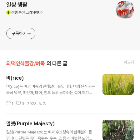
일상 생활
(새창열림)
여행
분야 크리에이터
구독하기
더보기
외떡잎식물강/벼목
의 다른 글
벼(rice)
글 내용
벼(rice)는 벼과 벼속의 한해살이 풀입니다. 벼의 원산지는
중국 남부, 미얀마, 타이, 인도 동부 등이라는 설이 제기되
어 있었습니다. 중국과 인도간에 원산지가 어디냐에 대한
1
0
2023. 6. 7.
다툼이 있었으나, 중국에서 출토된 볍씨가 오래되어 학계
에서는 중국의 손을 들어주었습니다. 그러나 우리나라 청
주 소로리유적에서 구석기문화층과 함께 약 1만 5,000년
밀렛(Purple Majesty)
전에 형성된 것으로 추정되는 토탄층에서 볍씨가 출토됩니
글 내용
다. 중국보다 훨씬 오래된 볍씨가 발견되어, 재배 벼의 원산
밀렛(Purple Majesty)는 벼과 수크령속의 한해살이 풀
지는 우리나라가 되었습니다. 벼의 꽃말은 "풍요" 입니다.
입니다. 밀렛은 잎이 옥수수, 수수, 조 등과 비슷한 모양이