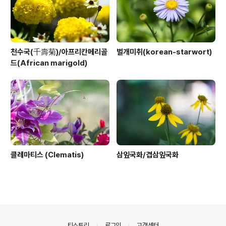
천수국(千壽菊)/아프리칸메리골
벌개미취(korean-starwort)
드(African marigold)
클레마티스 (Clematis)
삼잎국화/겹삼잎국화
의안내
티스토리
로그인
고객센터