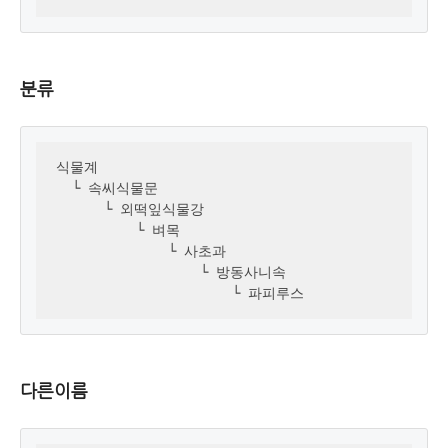
분류
식물계 

  └ 속씨식물문

      └ 외떡잎식물강

          └ 벼목

              └ 사초과

                  └ 방동사니속

                      └ 파피루스
다른이름