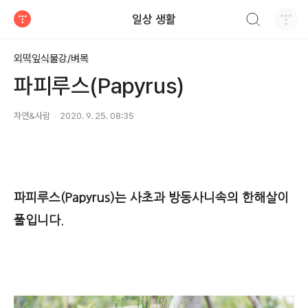
검색하기
일상 생활
티스토리
외떡잎식물강/벼목
파피루스(Papyrus)
자연&사람
2020. 9. 25. 08:35
파피루스(Papyrus)
는 사초과 방동사니속의 한해살이
풀입니다.