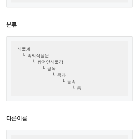
분류
식물계 

  └ 속씨식물문

      └ 쌍떡잎식물강

          └ 콩목

              └ 콩과

                  └ 등속

                      └ 등
다른이름