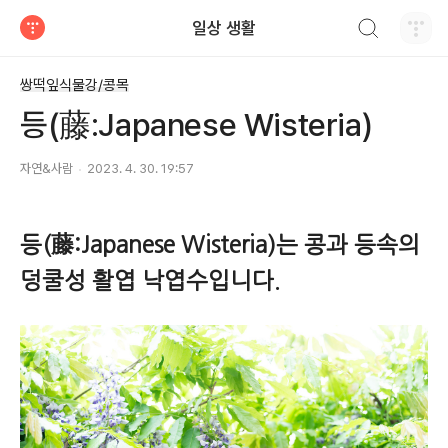
검색하기
일상 생활
티스토리
쌍떡잎식물강/콩목
등(藤:Japanese Wisteria)
자연&사람
2023. 4. 30. 19:57
등(藤:Japanese Wisteria)는 콩과 등속의
덩쿨성 활엽 낙엽수입니다.