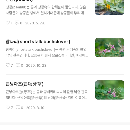
글 내용
다고 합니다. 강낭콩의 꽃말은 "행복한 삶"입니다. 학명 Ph
땅콩(peanut)는 콩과 땅콩속의 한해살이 풀입니다. 많은
aseolus vulgaris L. 분류 식물계 └ 속씨식물문 └ 쌍떡
사람들이 땅콩은 땅에서 열리기때문에 땅콩풀의 뿌리에서
잎식물강 └ 콩목 └ 콩과 └ 강낭콩속 └ 강낭콩 다른이름
열리는 것으로 잘못 알고 있습니다. 땅콩은 다른 콩과의 식
채두(菜豆), 운두(雲豆), 변두(藊豆), 작두(鵲豆), 용과두
1
0
2023. 5. 28.
물처럼 꽃이 피고 그 꽃이 수분하여 열매를 맺습니다. 그런
(龍瓜豆), 백반두(白飯豆), 두각(豆角), 설편두(雪扁豆),
데, 다른 점은 땅콩은 지상에서 꽃이 피고 수분이 이루어지
강남콩..
면 가느다란 실같은 씨방이 18cm까지 자라서 땅속으로 박
참싸리(shortstalk bushclover)
힙니다. 땅속에 박힌 씨방의 끝에 땅콩이 열립니다. 그래서
글 내용
수확할 때 보면 땅콩은 꽃이 피었던 줄기에서 땅속의 열매
참싸리(shortstalk bushclover)는 콩과 싸리속의 활엽
까지 단단한 실로 메달려 있는 것을 볼 수 있습니다. 땅콩은
낙엽 관목입니다. 요즘은 어떤지 모르겠습니다만, 예전에
왜 땅위에서 열매를 맺지 않고 땅속에서 열매를 맺는걸까
군복무할 때에 가을이 되면 겨울철 제설작업(除雪作業)을
요? 혹시 새나 짐승들이 먹지 못하도록 땅속에 숨겼을까
7
0
2020. 10. 23.
위하여 싸리비를 엄청나게 많이 만들었습니다. 월동 준비
요? 땅콩의 꽃말은 "그리움"입니다. 학명 Arachis hypo
를 위해서 꼭해야 할 작업이지요. 저는 경기도 연천에서 군
gaea L. 분류 식..
생활을 하였는 데, 겨울에 눈이 많이 와서 겨울철 내내 싸리
큰낭아초(큰狼牙草)
비가 닳도록 치웠네요. 연병장의 눈을 쓸어서 부대앞에 있
글 내용
는 개울에 버렸습니다. 개울에 눈이 쌓이고 쌓여서 마치 빙
큰낭아초(狼牙草)는 콩과 땅비싸리속속의 활엽 낙엽 관목
산처럼 자리잡고 있다가 봄비가 내리면 그 때야 겨우 녹아
입니다. 큰낭아초(狼牙草)의 낭아(狼牙)는 이리 이빨이라
없어졌네요. 요즘도 싸리비는 만들겠죠? 참싸리의 꽃말은
는 뜻이며, 꽃이 이리의 이빨처럼 생긴 풀이라는 뜻으로 낭
"은혜"입니다. 학명 Lespedeza cyrtobotrya Miq. (1
7
0
2020. 8. 10.
아초라고 부릅니다. 큰낭아초는 낭아초보다 크기 때문에
867) 분류 식물계 └ 속씨식물문 └ 쌍떡잎식물강 └ 콩목
큰낭아초라고 합니다. 꽃은 싸리꽃과 비슷하고 잎은 아까
..
시나무와 비슷하네요. 주위에서 쉽게 볼 수 있는 나무입니
다. 큰낭아초의 꽃말은 "사랑의 노래를 부르는 꽃", "신