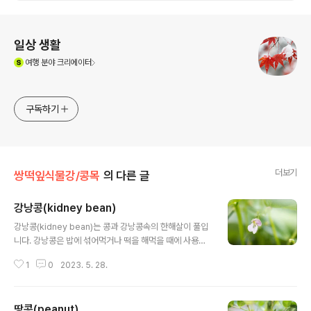
로그 정보
일상 생활
(새창열림)
여행
분야 크리에이터
구독하기
더보기
쌍떡잎식물강/콩목
의 다른 글
강낭콩(kidney bean)
글 내용
강낭콩(kidney bean)는 콩과 강낭콩속의 한해살이 풀입
니다. 강낭콩은 밥에 섞어먹거나 떡을 해먹을 때에 사용하
는 크고 붉은색 콩입니다. 원래 중국의 강남(양쯔강 이남)
1
0
2023. 5. 28.
에서 들어와서 강남콩(江南豆)이라고 했는 데, 강낭콩, 강
남콩 헤깔려하다가 서울의 강남이 개발되면서 강남콩이라
고 하면 강남에도 콩을 재배하느냐는 얘기가 있으면서 19
땅콩(peanut)
88년부터 한글맞춤법 개정때부터 강낭콩이 표준어가 되었