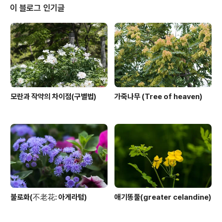
의"입니다. 학명 Indigofera amblyantha Craib 분류
이 블로그 인기글
식물계 └ 속씨식물문 └ 쌍떡잎식물강 └ 콩목 └ 콩과 └ 땅
비싸리속 └ 큰낭아초 다른이름 큰낭아초(큰狼牙草) 원산
지 중국 참고자료
모란과 작약의 차이점(구별법)
가죽나무 (Tree of heaven)
불로화(不老花: 아게라텀)
애기똥풀(greater celandine)