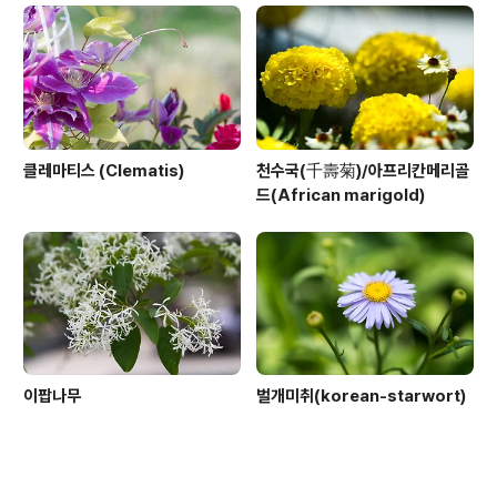
클레마티스 (Clematis)
천수국(千壽菊)/아프리칸메리골
드(African marigold)
이팝나무
벌개미취(korean-starwort)