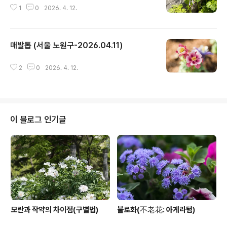
1
0
2026. 4. 12.
매발톱 (서울 노원구-2026.04.11)
글 내용
2
0
2026. 4. 12.
이 블로그 인기글
모란과 작약의 차이점(구별법)
불로화(不老花: 아게라텀)