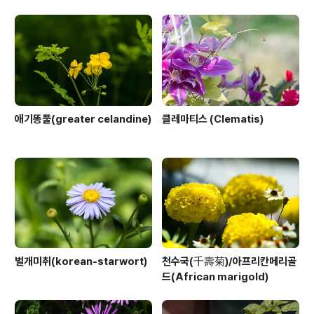
애기똥풀(greater celandine)
클레마티스 (Clematis)
벌개미취(korean-starwort)
천수국(千壽菊)/아프리칸메리골
드(African marigold)