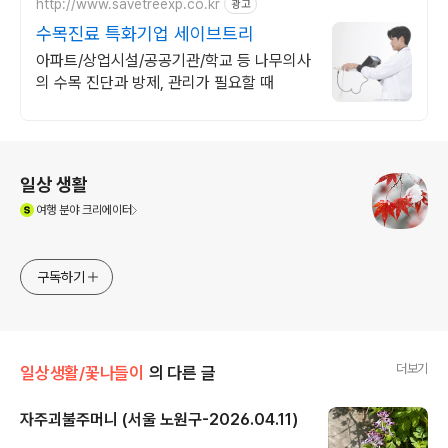
http://www.savetreexp.co.kr
광고
수목진료 특화기업 세이브트리
아파트/상업시설/공공기관/학교 등 나무의사
의 수목 진단과 방제, 관리가 필요할 때
로그 정보
일상 생활
(새창열림)
여행
분야 크리에이터
구독하기
더보기
일상생활/꽃나들이
의 다른 글
자주괴불주머니 (서울 노원구-2026.04.11)
글 내용