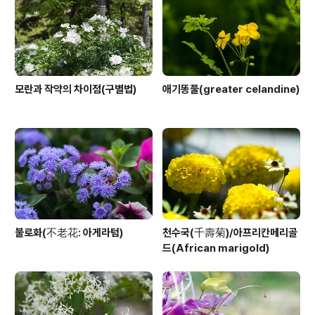
모란과 작약의 차이점(구별법)
애기똥풀(greater celandine)
불로화(不老花: 아게라텀)
천수국(千壽菊)/아프리칸메리골
드(African marigold)