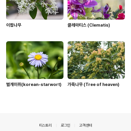
이팝나무
클레마티스 (Clematis)
벌개미취(korean-starwort)
가죽나무 (Tree of heaven)
의안내
티스토리
로그인
고객센터