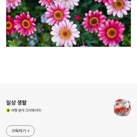
로그 정보
일상 생활
(새창열림)
여행
분야 크리에이터
구독하기