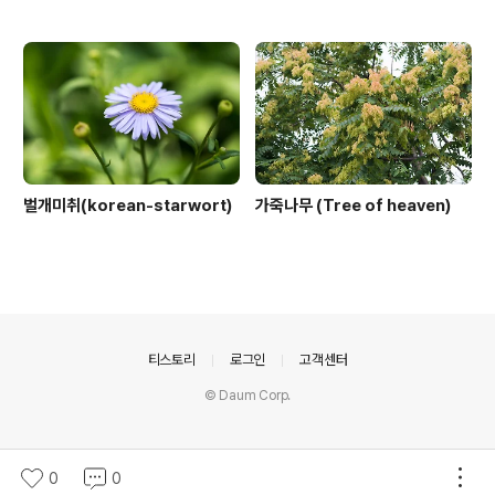
벌개미취(korean-starwort)
가죽나무 (Tree of heaven)
의안내
티스토리
로그인
고객센터
© Daum Corp.
0
0