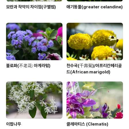
모란과 작약의 차이점(구별법)
애기똥풀(greater celandine)
불로화(不老花: 아게라텀)
천수국(千壽菊)/아프리칸메리골
드(African marigold)
이팝나무
클레마티스 (Clematis)