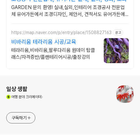
GARDEN 문의 환영! 실내,실외,인테리어 조경공사 전문업
체 유어가든에서 조경디자인, 제안서, 견적서도 유어가든에
서!!!
https://map.naver.com/p/entry/place/1508827163
광고
비바리움 테라리움 시공/교육
테라리움,비바리움,팔루다리움 원데이 탑클
래스/자격증반/플랜테리어시공/출장강의
로그 정보
일상 생활
(새창열림)
여행
분야 크리에이터
구독하기