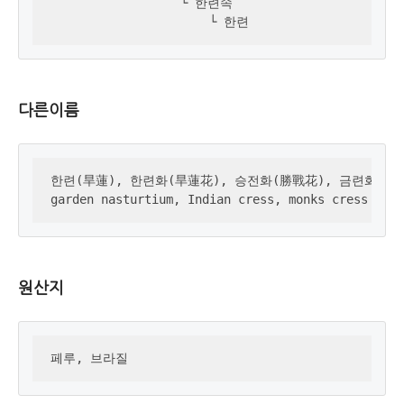
                  └ 한련속

                      └ 한련
다른이름
한련(旱蓮), 한련화(旱蓮花), 승전화(勝戰花), 금련화, 한
garden nasturtium, Indian cress, monks cress
원산지
페루, 브라질