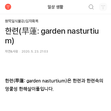
검색하기
일상 생활
티스토리
쌍떡잎식물강/십자화목
한련(旱蓮: garden nasturtiu
m)
자연&사람
2020. 5. 23. 21:03
한련
(旱蓮: garden nasturtium)
은 한련과 한련속의
덩쿨성 한해살이풀입니다.