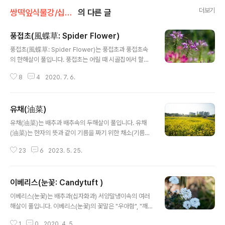
더보기
쌍떡잎식물강/십자화목
의 다른 글
풍접초(風蝶草: Spider Flower)
글 내용
풍접초(風蝶草: Spider Flower)는 풍접초과 풍접초속
의 한해살이 풀입니다. 풍접초는 어릴 때 시골집에서 할머
니께서 매년 심어셨던 꽃입니다. 열매가 익으면 길쭉한 열
8
4
2020. 7. 6.
매에 작은 씨앗이 줄지어 있습니다. 우리나라에는 언제 들
어온 것일까요? 열대아메리카가 원산지인데, 외딴 시골에
서도 예전부터 키웠으니 말입니다. 풍접초의 꽃말은 "시
유채(油菜)
기", "질투", "불안정"입니다. 학명 Cleome spinosa Ja
글 내용
cq. 1763 분류 식물계 └ 속씨식물문 └ 쌍떡잎식물강 └
유채(油菜)는 배추과 배추속의 두해살이 풀입니다. 유채
십자화목 └ 풍접초과 └ 풍접초속 └ 풍접초 다른이름 풍접
(油菜)는 한자의 뜻과 같이 기름을 짜기 위한 채소(기름작
초(風蝶草), 백화채, 양각채, 취접화(醉蝶花), 클레오메,
물, 유료작물)입니다. 유채(油菜)의 꽃말은 "쾌활"입니다.
자용수, 족두리풀, 족두리꽃 원산지 열대 아메리카
23
6
2023. 5. 25.
학명Brassica napus L. 1753 분류식물계 └ 속씨식물
문 └ 쌍떡잎식물강 └ 십자화목 └ 배추과 └ 배추속 └ 유채
다른이름유채, 평지, 油菜, rapeseed 원산지 스칸디나
이베리스(눈꽃: Candytuft )
비아반도, 시베리아, 카프카스, 지방지중해, 중앙아시아
글 내용
이베리스(눈꽃)는 배추과(십자화과) 서양말냉이속의 여러
해살이 풀입니다. 이베리스(눈꽃)의 꽃말은 "우아함", "깨
끗함"입니다. 학명 liberis spp 분류 식물계 └ 속씨식물
1
0
2020. 4. 5.