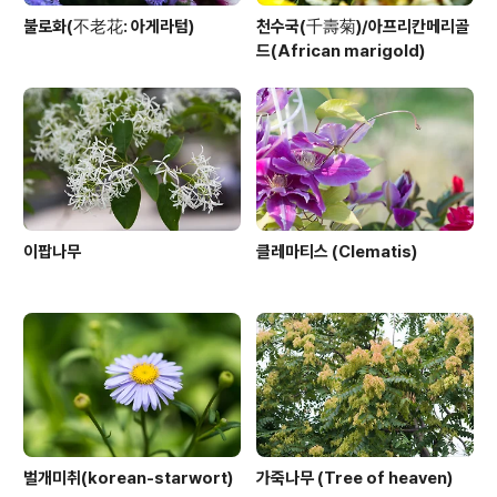
불로화(不老花: 아게라텀)
천수국(千壽菊)/아프리칸메리골
드(African marigold)
이팝나무
클레마티스 (Clematis)
벌개미취(korean-starwort)
가죽나무 (Tree of heaven)