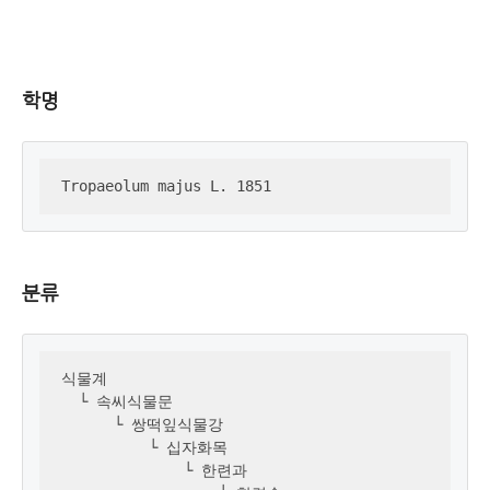
학명
Tropaeolum majus L. 1851
분류
식물계 

  └ 속씨식물문

      └ 쌍떡잎식물강

          └ 십자화목

              └ 한련과
