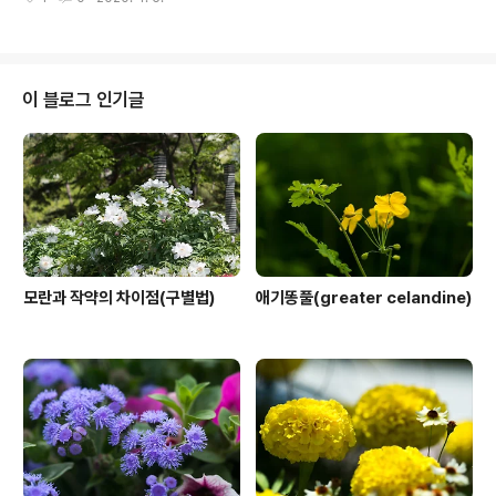
문 └ 쌍떡잎식물강 └ 십자화목 └ 배추과(십자화과) └ 서
양말냉이속 └ 이베리스 다른이름 이베리스, 눈꽃, 서양말
냉이, 캔디더프, 캔디터프트, Candytuft, iberis 원산지
지중해
이 블로그 인기글
모란과 작약의 차이점(구별법)
애기똥풀(greater celandine)