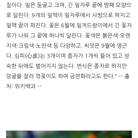
질이다. 잎은 둥굴고 크며, 긴 잎자루 끝에 방패 모양으
로 달린다. 9개의 잎맥이 잎자루에서 사방으로 퍼지고
잎맥 끝이 파진다. 꽃은 6월에 잎겨드랑이에서 긴 꽃자
루가 나와 그 끝에 하나씩 달린다. 꽃색은 붉은색·오렌
지색·크림색·노란색 등 다양하고, 씨앗은 9월에 영근
다. 심피(心皮)는 3개이며 종자가 1개씩 들어 있고 성
숙한 뒤에도 벌어지지 않는다. 번식은 종자로 하지만
덩굴을 잘라 꺾꽂이도 하며 금련화라고도 한다." -- 출
처: 위키백과 --