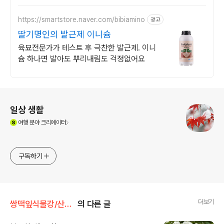
https://smartstore.naver.com/bibiamino
광고
딸기명인의 발근제 이니슘
육묘전문가가 테스트 후 극찬한 발근제. 이니
슘 하나면 발아도 뿌리내림도 걱정없어요
로그 정보
일상 생활
(새창열림)
여행
분야 크리에이터
구독하기
더보기
쌍떡잎식물강/산토끼꽃목
의 다른 글