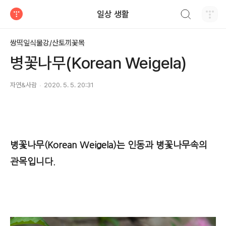
검색하기
일상 생활
티스토리
쌍떡잎식물강/산토끼꽃목
병꽃나무(Korean Weigela)
자연&사람
2020. 5. 5. 20:31
병꽃나무(Korean Weigela)
는 인동과 병꽃나무속의
관목입니다.