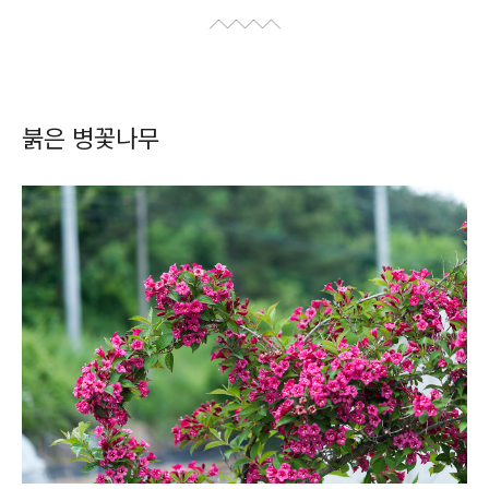
붉은 병꽃나무