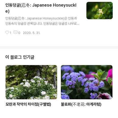
은 "사랑은 죽음보다 강하다"입니다. 학명 Viburnum dila
인동덩굴(忍冬: Japanese Honeysuckl
tatum 분류 식물계 └ 속씨식물문 └ 쌍떡잎식물강 └ 산토
끼꽃목 └ 연복초과 └ 산분꽃나무속 └ 가막살나무 다른이
e)
글 내용
름 가막살나무, Linden Viburnum 열매: 해아권두(孩兒
인동덩굴(忍冬: Japanese Honeysuckle)은 인동과
拳頭) - 구충작용, 진통, 소염, 종기, 어혈, 타박상 치료 줄
인동속의 덩굴성 관목입니다. 인동덩굴은 덩굴성 나무로
기와 잎: 협미 - 생충 구제와 해열/해독 작용 원산지 한국,
겨울 동안 잎이 지지 않고 싱싱하게 겨울을 참아낸다고 하
중국 동남부, 일본, 대만 "가막살나무(Viburnum di..
1
0
2020. 5. 31.
여 지어진 이름이라고 합니다. 겨울동안 잎이 떨어지지 않
는 겨우살이 덩굴입니다. 인동(忍冬) : 참을 인[忍], 겨울
동[冬] 인동덩굴의 꽃말은 "헌신적 사랑", "사랑의 인연",
"부성애"입니다. 학명 Lonicera japonica Thunb. 178
4 분류 식물계 └ 속씨식물문 └ 쌍떡잎식물강 └ 산토끼꽃
이 블로그 인기글
목 └ 인동과 └ 인동속 └ 인동덩굴 다른이름 눙박나무, 이
화, 인동(忍冬), 겨우살이덩굴, 인동초, 금은화(金銀花),
로옹수, 로사등 Japanese Honeysuckle, 금은화(金銀
花) : 금(노랑)색, 은(흰)색 꽃이 같..
모란과 작약의 차이점(구별법)
불로화(不老花: 아게라텀)