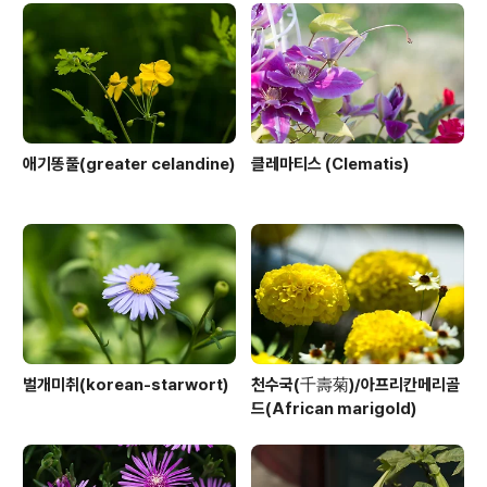
애기똥풀(greater celandine)
클레마티스 (Clematis)
벌개미취(korean-starwort)
천수국(千壽菊)/아프리칸메리골
드(African marigold)