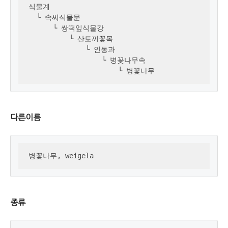
식물계 

  └ 속씨식물문

      └ 쌍떡잎식물강

          └ 산토끼꽃목

              └ 인동과

                  └ 병꽃나무속

                      └ 병꽃나무
다른이름
병꽃나무, weigela
종류