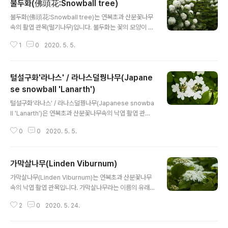
불두화(佛頭花:Snowball tree)
글 내용
불두화(佛頭花:Snowball tree)는 연복초과 산분꽃나무
속의 활엽 관목(떨기나무)입니다. 불두화는 꽃의 모양이 부
처님 머리 모양과 비슷하다고 하여 불려진 이름입니다. 또
1
0
2020. 5. 5.
한 꽃을 피는 시기가 부처님 오신날인 음력 4월 8일 전후
에 꽃이핍니다. 꽃에는 암술, 수술이 없는 무성화(無性花)
이므로 씨앗으로 번식을 할 수 없기때문에 꺾꽂이(삽목) 등
털설구화'라나스' / 라나스덜꿩나무(Japane
으로 번식을 합니다. 또한 불두화는 백당나무를 원예용으
로 변종된 나무입니다. 꽃이 피면 매우 연한 녹색이었다가
se snowball 'Lanarth')
글 내용
시간이 지나면 하얀색으로 바뀝니다. 불두화의 꽃말은 "은
털설구화'라나스' / 라나스덜꿩나무(Japanese snowba
혜", "베품", "무념", "제행무상(諸行無常)"입니다. 제행무
ll 'Lanarth')은 연복초과 산분꽃나무속의 낙엽 활엽 관목
상(諸行無常): 우주의 모든 사물은 늘 돌고 변하여 한 모
입니다. 학명 Viburnum plicatum f. tomentosum 'La
양으로 머물러 있지 않는다. 학명 Viburnum sargenti B
0
0
2020. 5. 5.
narth' 분류 식물계 └ 속씨식물문 └ 쌍떡잎식물강 └ 산토
l. f. ..
끼나무목 └ 연복초과 └ 산분꽃나무속 └ 털설구화'라나스'
다른이름 라나스덜꿩나무, 털설구화'라나스', 미국덜꿩나
가막살나무(Linden Viburnum)
무, 서양덜꿩나무, Japanese snowball 'Lanarth' 원산
글 내용
지 한국, 중국, 일본
가막살나무(Linden Viburnum)는 연복초과 산분꽃나무
속의 낙엽 활엽 관목입니다. 가막살나무라는 이름의 유래
는 까마귀가 먹는 쌀이라는 것에서 유래가 되었다고 합니
2
0
2020. 5. 24.
다. 가막살나무는 불에 강하여 방화수(防火樹: 불을 막아
주는 나무)로도 사용이 된다고 합니다. 가막살나무의 꽃말