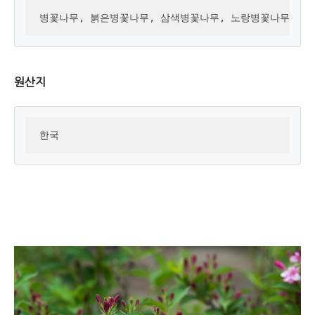
병꽃나무, 붉은병꽃나무, 삼색병꽃나무, 노랑병꽃나무, 흰
원산지
한국