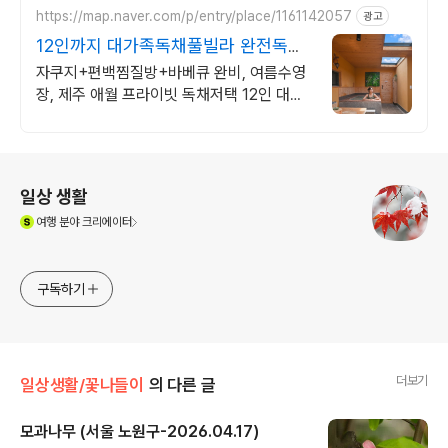
https://map.naver.com/p/entry/place/1161142057
광고
12인까지 대가족독채풀빌라 완전독채
프라이빗 가족저택
자쿠지+편백찜질방+바베큐 완비, 여름수영
장, 제주 애월 프라이빗 독채저택 12인 대가
족도 각자의 공간이 충분한 제주 애월 프라이
빗 독채 가족저택
로그 정보
일상 생활
(새창열림)
여행
분야 크리에이터
구독하기
더보기
일상생활/꽃나들이
의 다른 글
모과나무 (서울 노원구-2026.04.17)
글 내용