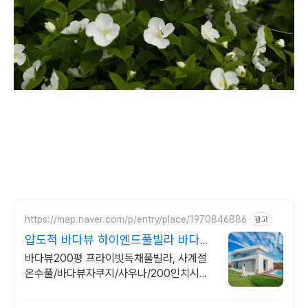
https://map.naver.com/p/entry/place/1970846886
광고
압도적 바다뷰 하이엔드풀빌라 바다뷰
자쿠지 상시 무료
바다뷰200평 프라이빗독채풀빌라, 사계절
온수풀/바다뷰자쿠지/사우나/200인치시네
마 바다뷰 자쿠지 상시 무료, 7-8월 한정 수
영장포함, 핀란드식 사우나,200평정원