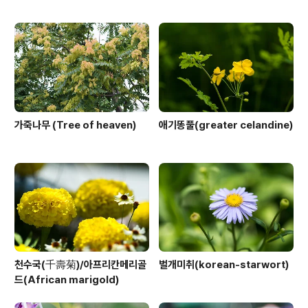
가죽나무 (Tree of heaven)
애기똥풀(greater celandine)
천수국(千壽菊)/아프리칸메리골
벌개미취(korean-starwort)
드(African marigold)