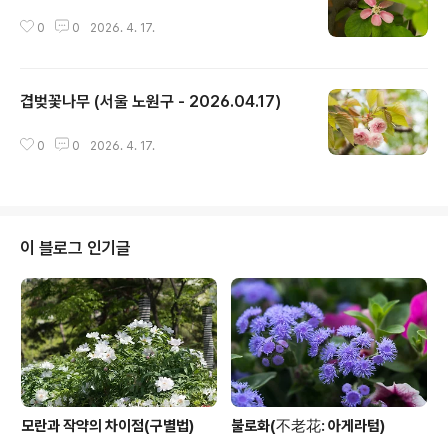
0
0
2026. 4. 17.
겹벚꽃나무 (서울 노원구 - 2026.04.17)
글 내용
0
0
2026. 4. 17.
이 블로그 인기글
모란과 작약의 차이점(구별법)
불로화(不老花: 아게라텀)