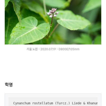
서울 노원 - 2020.07.19 - D800E/105mm
학명
Cynanchum rostellatum (Turcz.) Liede & Khanum