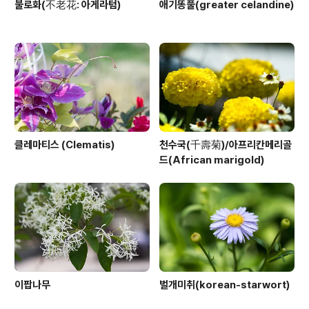
불로화(不老花: 아게라텀)
애기똥풀(greater celandine)
클레마티스 (Clematis)
천수국(千壽菊)/아프리칸메리골
드(African marigold)
이팝나무
벌개미취(korean-starwort)