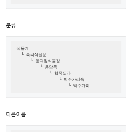
분류
식물계 

  └ 속씨식물문

      └ 쌍떡잎식물강

          └ 용담목

              └ 협죽도과

                  └ 박주가리속

                      └ 박주가리
다른이름