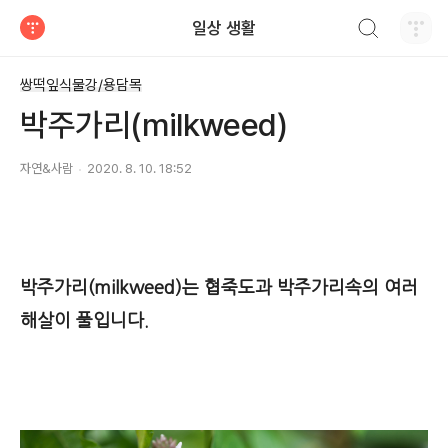
검색하기
일상 생활
티스토리
쌍떡잎식물강/용담목
박주가리(milkweed)
자연&사람
2020. 8. 10. 18:52
박주가리(milkweed)
는 협죽도과 박주가리속의 여러
해살이 풀입니다.