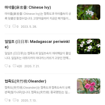
잎식물강 └ 용담목 └ 용담과 └ 용담속 └ 용담 다른이름
마삭줄(麻索줄: Chinese Ivy)
용담(龍膽), Korean gentian 원산지 우리나라, 만주, 시
글 내용
베리아, 일본 참고자료
마삭줄(麻索줄: Chinese Ivy)는 협죽도과 마삭줄속의 상
록 덩쿨성 활엽수입니다. 고향마을에서 지금은 폐가들이
들어선 골목길을 따라 올라가니 담장을 빽빽하게 들어선
2
0
2023. 5. 28.
마삭줄이 있습니다. 겨울에도 푸른 상록등굴로 어릴 때부
터 있던 그대로 있네요. 더 안쪽으로 들어가니 또 한무리의
마삭줄이 들어서 있습니다. 어릴 때에 담장에 저렇게 붙어
일일초 (日日草: Madagascar periwinkl
있는 것은 담쟁이라고 생각했었는 데, 담쟁이는 잎이 더 넓
고 얇은 낙엽 등굴로 오 헨리의 마지막 잎새에 나오는 것과
e)
글 내용
같이 겨울에는 잎이 떨어집니다. 꽃이 많이 피지는 않았지
일일초 (日日草)는 협죽도과 일일초속의 여러해살이 풀입
만 하얗게 너무 이쁘서 이게 무엇인지를 검색해보았습니
니다. 일일초는 아프리카의 마다카스카르가 고향인 한해살
다. 백화등, 마삭줄은 5개의 회오리 모양의 하얀꽃은 비슷
이 풀로서, 고향에서는 여러해살이의 반목본성 식물입니
하여 구별이 힘듭니다. 검색하면 백화등은 꽃이 크고 마삭
6
420
2020. 7. 21.
다. 꽃은 하얀색과 붉은색의 꽃이 핍니다. 독성이 있으므로
줄은 작다고 하는 데, 둘 다 봤어야..
사람이나 가축이 함부로 먹으면 안되고, 인슐린 대용물질
과 암세포 억제 물질이 들어있다고 합니다. 일일초의 꽃말
협죽도(夾竹桃:Oleander)
은 "즐거운 추억"입니다. 학명 Catharanthus roseus
글 내용
(L.) G.Don 분류 식물계 └ 속씨식물문 └ 쌍떡잎식물강 └
협죽도(夾竹桃:Oleander)는 협죽도과 협죽도속의 상록
용담목 └ 협죽도과 └ 일일초속 └ 일일초 다른이름 일일초
관목(떨기나무)입니다. 협죽도(夾竹桃: 중국명칭)는 잎은
(日日草), 매일초(每日草), 사시초(四時草), 미인초(美
대나무를 닮았고, 꽃은 복숭아꽃처럼 생겼다고 해서 붙여
人草), 장춘화(長春花), bright eyes, Cape periwink
8
0
2020. 7. 13.
진 이름이라고 합니다. 그러나 잎이 대나무와는 닮지 않아
le, graveyard plant, Vinca, Madagas..