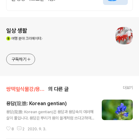
로그 정보
일상 생활
(새창열림)
여행
분야 크리에이터
구독하기
더보기
쌍떡잎식물강/용담목
의 다른 글
용담(龍膽: Korean gentian)
글 내용
용담(龍膽: Korean gentian)은 용담과 용담속의 여러해
살이 풀입니다. 용담은 뿌리가 용의 쓸개처럼 쓰다고하여
붙여진 이름입니다. 용담의 꽃말은 "당신이 슬플 때 나는
8
2
2020. 9. 3.
사랑한다", "애수"입니다. 학명 Gentiana scabra for. s
cabra Bunge, 1835 분류 식물계 └ 속씨식물문 └ 쌍떡