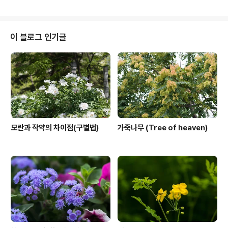
서 우리나라에서는 유도화(柳桃花: 잎은 버들잎을 닮고 꽃
은 복숭화같은 꽃)라고 합니다만, 표준 꽃이름은 협죽도입
니다. 협죽도의 꽃말은 "위험", "주의"입니다. 학명 Neriu
m oleander L., 1753 분류 식물계 └ 속씨식물문 └ 쌍
이 블로그 인기글
떡잎식물강 └ 용담목 └ 협죽도과 └ 협죽도속 └ 협죽도 다
른이름 협죽도(夾竹桃), 구절종(九節腫), 유도화(柳桃
花), 류선화, Oleander, Sweet scented Oleander
원산지 인도 협죽도는 꽃이 귀한 여름에서부터 가을까지
오..
모란과 작약의 차이점(구별법)
가죽나무 (Tree of heaven)