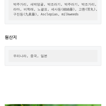
박주가리, 새박덩굴, 박조라기, 박주라기, 박조가리, 노아등
라마, 비학래, 노괄표, 세사등(細絲藤), 고환(苦丸), 교등(
구진등(九眞藤), Asclepias, milkweeds
원산지
우리나라, 중국, 일본