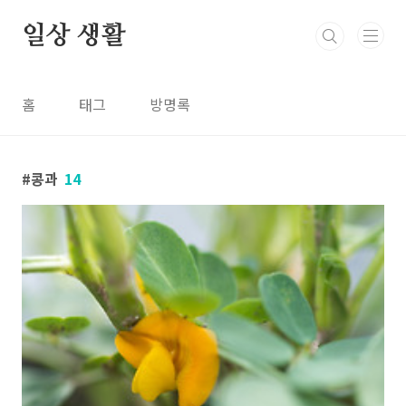
본문 바로가기
일상 생활
홈
태그
방명록
콩과
14