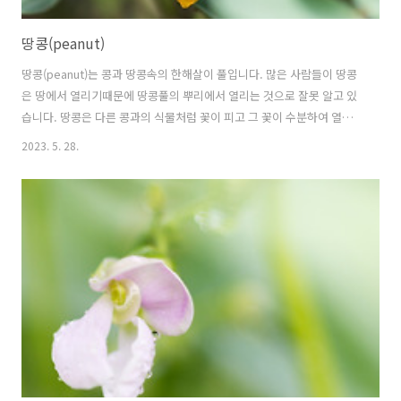
땅콩(peanut)
땅콩(peanut)는 콩과 땅콩속의 한해살이 풀입니다. 많은 사람들이 땅콩
은 땅에서 열리기때문에 땅콩풀의 뿌리에서 열리는 것으로 잘못 알고 있
습니다. 땅콩은 다른 콩과의 식물처럼 꽃이 피고 그 꽃이 수분하여 열매
를 맺습니다. 그런데, 다른 점은 땅콩은 지상에서 꽃이 피고 수분이 이루
2023. 5. 28.
어지면 가느다란 실같은 씨방이 18cm까지 자라서 땅속으로 박힙니다.
땅속에 박힌 씨방의 끝에 땅콩이 열립니다. 그래서 수확할 때 보면 땅콩
은 꽃이 피었던 줄기에서 땅속의 열매까지 단단한 실로 메달려 있는 것을
볼 수 있습니다. 땅콩은 왜 땅위에서 열매를 맺지 않고 땅속에서 열매를
맺는걸까요? 혹시 새나 짐승들이 먹지 못하도록 땅속에 숨겼을까요? 땅
콩의 꽃말은 "그리움"입니다. 학명 Arachis hypogaea L. 분류 식..