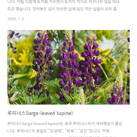
니다. 어릴 시절에 토끼를 키우면서 토끼의 먹이로 자귀나무 잎을 따다
주곤 했습니다. 꺾어놓은 잎이 마르면 잎에 달린 작은 잎들이 모두 흩어
져 떨어집니다. 자귀나무의 잎은 낮에는 활짝 펴져 있지만 저녁이 되면
2020. 7. 2.
작은 잎들이 서로 안고 잠을 자듯이 오그라듭니다. 자귀나무의 꽃말은
"가슴의 두근거림", "환희"입니다. 학명 Albizia julibrissin Durazz.
(1772) 분류 식물계 └ 속씨식물문 └ 쌍떡잎식물강 └ 콩목 └ 콩과 └
자귀나무속 └ 자귀나무 다른이름 자귀나무, 야합수(野合樹), 합환수(合
歡樹), 합환목(合歡木) 유정수(有情樹), Persian silk tree; pink silk
tree 야합수(野合..
루피너스(large-leaved lupine)
루피너스(large-leaved lupine)는 콩과 루피너스속의 여러해살이 풀입
니다. 루피너스의 꽃말은 "모성애", "탐욕", "공상"입니다. 학명