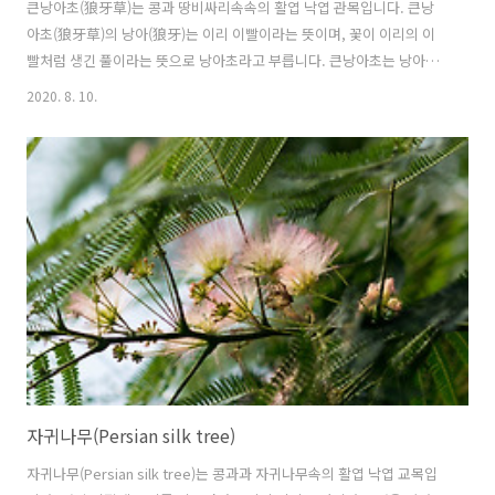
큰낭아초(狼牙草)는 콩과 땅비싸리속속의 활엽 낙엽 관목입니다. 큰낭
아초(狼牙草)의 낭아(狼牙)는 이리 이빨이라는 뜻이며, 꽃이 이리의 이
빨처럼 생긴 풀이라는 뜻으로 낭아초라고 부릅니다. 큰낭아초는 낭아초
보다 크기 때문에 큰낭아초라고 합니다. 꽃은 싸리꽃과 비슷하고 잎은 아
2020. 8. 10.
까시나무와 비슷하네요. 주위에서 쉽게 볼 수 있는 나무입니다. 큰낭아초
의 꽃말은 "사랑의 노래를 부르는 꽃", "신의"입니다. 학명 Indigofera
amblyantha Craib 분류 식물계 └ 속씨식물문 └ 쌍떡잎식물강 └ 콩
목 └ 콩과 └ 땅비싸리속 └ 큰낭아초 다른이름 큰낭아초(큰狼牙草) 원
산지 중국 참고자료
자귀나무(Persian silk tree)
자귀나무(Persian silk tree)는 콩과과 자귀나무속의 활엽 낙엽 교목입