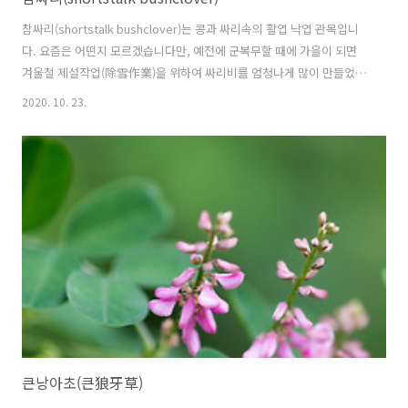
참싸리(shortstalk bushclover)는 콩과 싸리속의 활엽 낙엽 관목입니
다. 요즘은 어떤지 모르겠습니다만, 예전에 군복무할 때에 가을이 되면
겨울철 제설작업(除雪作業)을 위하여 싸리비를 엄청나게 많이 만들었습
니다. 월동 준비를 위해서 꼭해야 할 작업이지요. 저는 경기도 연천에서
2020. 10. 23.
군 생활을 하였는 데, 겨울에 눈이 많이 와서 겨울철 내내 싸리비가 닳도
록 치웠네요. 연병장의 눈을 쓸어서 부대앞에 있는 개울에 버렸습니다.
개울에 눈이 쌓이고 쌓여서 마치 빙산처럼 자리잡고 있다가 봄비가 내리
면 그 때야 겨우 녹아 없어졌네요. 요즘도 싸리비는 만들겠죠? 참싸리의
꽃말은 "은혜"입니다. 학명 Lespedeza cyrtobotrya Miq. (1867) 분
류 식물계 └ 속씨식물문 └ 쌍떡잎식물강 └ 콩목 ..
큰낭아초(큰狼牙草)