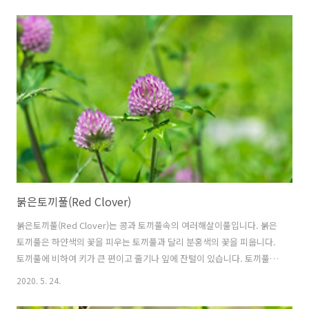
식물강 └ 콩목 └ 콩과 └ 완두속 └ 완두 다른이름 완두(豌豆), 완두콩,
pea, Green Peas 원산지 지중해
붉은토끼풀(Red Clover)
붉은토끼풀(Red Clover)는 콩과 토끼풀속의 여러해살이풀입니다. 붉은
토끼풀은 하얀색의 꽃을 피우는 토끼풀과 달리 분홍색의 꽃을 피웁니다.
토끼풀에 비하여 키가 큰 편이고 줄기나 잎에 잔털이 있습니다. 토끼풀은
땅바닥에 딱 붙어서 기어서 자라는 데, 붉은토끼풀은 기는 줄기는 덜 발
2020. 5. 24.
달하여 서서 자랍니다. 붉은토끼풀의 꽃말은 "약속", "행복"입니다. 학
명 Trifolium pratense L. 1753 분류 식물계 └ 속씨식물문 └ 쌍떡잎