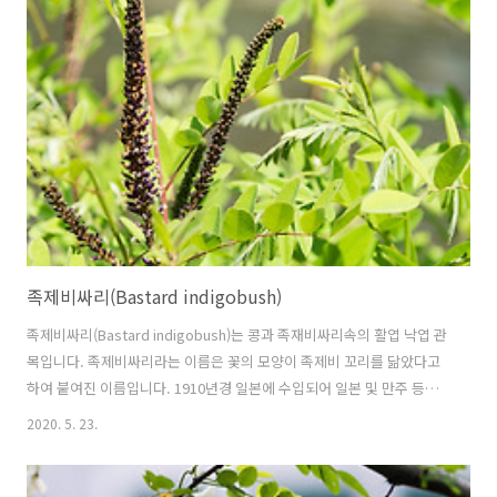
식물강 └ 콩목 └ 콩과 └ 토끼풀속 └ 붉은토끼풀 다른이름 붉은토끼
풀, 레드클로버, 홍차축조(紅車軸草), 홍삼엽(紅三葉), 금화채(金花菜),
red clover 원산지 유럽
족제비싸리(Bastard indigobush)
족제비싸리(Bastard indigobush)는 콩과 족재비싸리속의 활엽 낙엽 관
목입니다. 족제비싸리라는 이름은 꽃의 모양이 족제비 꼬리를 닮았다고
하여 붙여진 이름입니다. 1910년경 일본에 수입되어 일본 및 만주 등에
심었다가 1930년경에 우리나라로 들어왔다고 합니다. 족제비싸리의 꽃
2020. 5. 23.
말은 "생각이 나요.", "상념", "사색"입니다. 학명 Amorpha fruticosa
L. 1753 분류 식물계 └ 속씨식물문 └ 쌍떡잎식물강 └ 콩목 └ 콩과 └
족제비싸리속 └ 족제비싸리 다른이름 족제비싸리, 왜싸리, desert