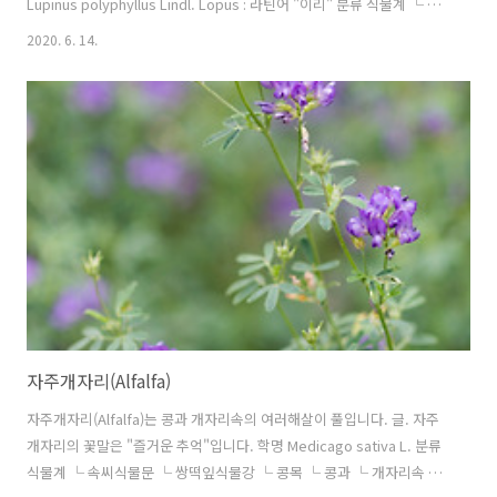
Lupinus polyphyllus Lindl. Lopus : 라틴어 "이리" 분류 식물계 └ 속
씨식물문 └ 쌍떡잎식물강 └ 콩목 └ 콩과 └ 루피너스속 └ 루피너스
2020. 6. 14.
다른이름 루피너스, 루핀, 층층이부채꽃, large-leaved lupine, big-
leaved lupine, many-leaved lupine, blue-pod lupine, garden
lupin 원산지 북아메리카
자주개자리(Alfalfa)
자주개자리(Alfalfa)는 콩과 개자리속의 여러해살이 풀입니다. 글. 자주
개자리의 꽃말은 "즐거운 추억"입니다. 학명 Medicago sativa L. 분류
식물계 └ 속씨식물문 └ 쌍떡잎식물강 └ 콩목 └ 콩과 └ 개자리속 └