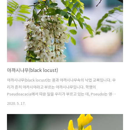
false indigo, false indigo-bush, bastard indigobush 원산지 북아
메리카
아까시나무(black locust)
아까시나무(black locust)는 콩과 아까시나무속의 낙엽 교목입니다. 우
리가 흔히 아카시아라고 부르는 아까시나무입니다. 학명의
Pseudoacacia에서 따온 말을 우리가 부르고 있는 데, Pseudo는 영어
로 fake, false 등의 의미로 가짜라는 뜻으로 가짜아카시아라는 뜻입니
2020. 5. 17.
다. 진짜 아카시아는 미모사아과(Mimosoideae) 아카시아속의 식물로
따로 있습니다. 식물을 분류한 린네가 아까시나무를 보고 아카시아랑 비
슷하여 가짜아카시아라고 이름을 지었다고 합니다. 그런데, 우리나라에
서는 Pseudo를 빼고 아카시아라고 잘못 불려졌고, 이를 고치기 위해서