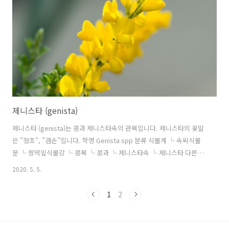
우리나라 식물학자들이 이름을 지은 것이 아까시나무입니다. 아까시나
무는 기존의 아카시아와 발음이 비슷하고 큰 가시(사투리로 까시라는 말
을 사용함..
제니스타 (genista)
제니스타 (genista)는 콩과 제니스타속의 관목입니다. 제니스타의 꽃말
은 "청초", "겸손"입니다. 학명 Genista spp 분류 식물계 └ 속씨식물
문 └ 쌍떡잎식물강 └ 콩목 └ 콩과 └ 제니스타속 └ 제니스타 다른이
름 제니스타, 양골담초, 서양골담초, 노랑싸리, 게니스타, 향기싸리, 애
2020. 5. 5.
니시다 (일본어), dyer's broom, spanish broom, genista 원산지 유
럽, 서아시아, 아프리카
1
2