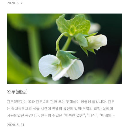
자주개자리 다른이름 자주개자리, 알팔파, 앨팰퍼, 목숙, 자주꽃개자리,
2020. 6. 7.
Alfalfa, Alfalfa Luceme 원산지 지중해 연안
완두(豌豆)
완두(豌豆)는 콩과 완두속의 한해 또는 두해살이 덩굴성 풀입니다. 완두
는 중고등학교의 생물 시간에 맨델의 유전의 법칙(우열의 법칙) 실험에
사용되었던 콩입니다. 완두의 꽃말은 "행복한 결혼", "다산", "미래의기
쁨"입니다. 학명 Pisum sativum 분류 식물계 └ 속씨식물문 └ 쌍떡잎
2020. 5. 31.