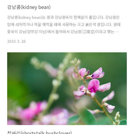
강낭콩(kidney bean)
강낭콩(kidney bean)는 콩과 강낭콩속의 한해살이 풀입니다. 강낭콩은
밥에 섞어먹거나 떡을 해먹을 때에 사용하는 크고 붉은색 콩입니다. 원래
중국의 강남(양쯔강 이남)에서 들어와서 강남콩(江南豆)이라고 했는 데,
강낭콩, 강남콩 헤깔려하다가 서울의 강남이 개발되면서 강남콩이라고
2023. 5. 28.
하면 강남에도 콩을 재배하느냐는 얘기가 있으면서 1988년부터 한글맞
춤법 개정때부터 강낭콩이 표준어가 되었다고 합니다. 강낭콩의 꽃말은
"행복한 삶"입니다. 학명 Phaseolus vulgaris L. 분류 식물계 └ 속씨식
물문 └ 쌍떡잎식물강 └ 콩목 └ 콩과 └ 강낭콩속 └ 강낭콩 다른이름
채두(菜豆), 운두(雲豆), 변두(藊豆), 작두(鵲豆), 용과두(龍瓜豆), 백반
두(白飯豆), 두각(豆角), 설편두(雪扁豆), 강남콩..
참싸리(shortstalk bushclover)